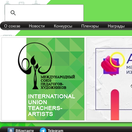
О союзе
Новости
Конкурсы
Пленэры
Награды
ВКонтакте
Telegram