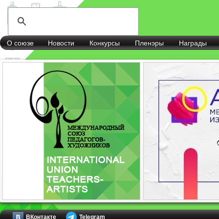
О союзе
Новости
Конкурсы
Пленэры
Награды
ВКонтакте
Telegram