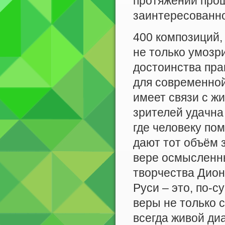
протяжении прош
заинтересованно
400 композиций,
не только умозр
достоинства пра
для современной
имеет связи с ж
зрителей удачна 
где человеку по
дают тот объём 
вере осмысленны
творчества Дион
Руси – это, по-с
веры не только с
всегда живой диа