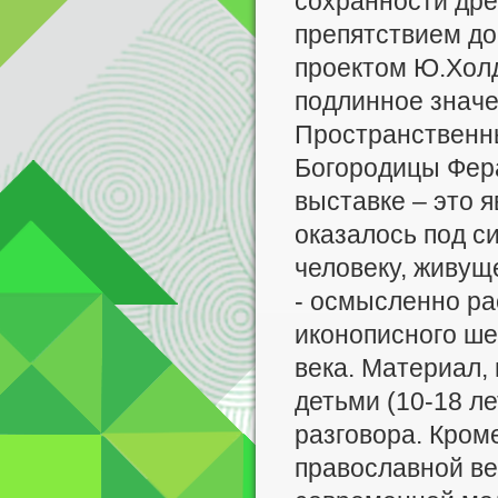
сохранности дре
препятствием до
проектом Ю.Хол
подлинное значе
Пространственн
Богородицы Фер
выставке – это 
оказалось под с
человеку, живуще
- осмысленно р
иконописного ше
века. Материал,
детьми (10-18 л
разговора. Кром
православной ве