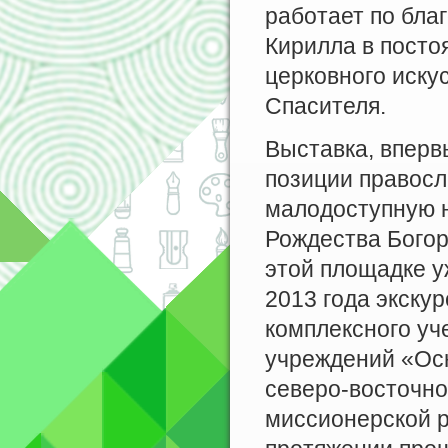
работает по бла
Кирилла в посто
церковного иску
Спасителя.
Выставка, вперв
позиции правосл
малодоступную 
Рождества Богор
этой площадке у
2013 года экску
комплексного уч
учреждений «Осн
северо-восточно
миссионерской р