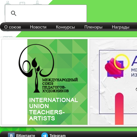
О союзе
Новости
Конкурсы
Пленэры
Награды
ВКонтакте
Telegram