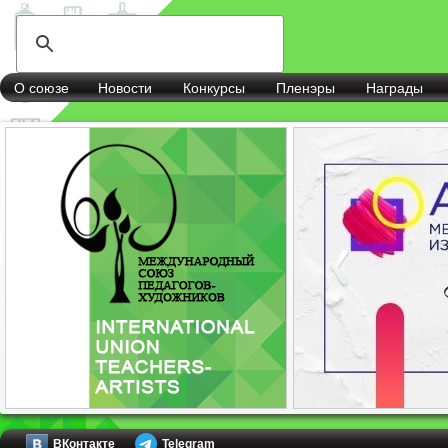
О союзе
Новости
Конкурсы
Пленэры
Награды
ВКонтакте
Telegram