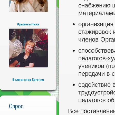
снабжению ш
материалами
организация
Крылова Нина
стажировок 
членов Орга
способствов
педагогов-ху
учеников (п
передачи в 
Волжанская Евгения
содействие 
трудоустрой
педагогов о
Опрос
Все поставленны