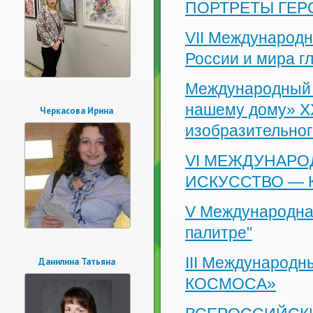
ПОРТРЕТЫ ГЕР
VII Международн
России и мира г
Международный к
нашему дому» Х
Черкасова Ирина
изобразительног
VI МЕЖДУНАРО
ИСКУССТВО — 
V Международная
палитре"
III Международн
Данилина Татьяна
КОСМОСА»