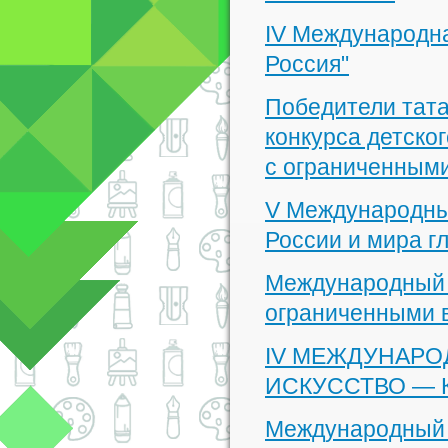
IV Международна
Россия"
Победители тата
конкурса детског
с ограниченным
V Международны
России и мира г
Международный к
ограниченными 
IV МЕЖДУНАРО
ИСКУССТВО — 
Международный к