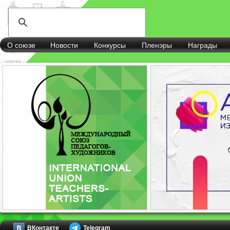
О союзе
Новости
Конкурсы
Пленэры
Награды
ВКонтакте
Telegram