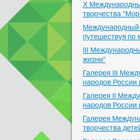
X Международный
творчества "Мор
Международный к
путешествуя по 
III Международны
жизни"
Галерея III Меж
народов России 
Галерея II Межд
народов России 
Галерея Междуна
творчества дете