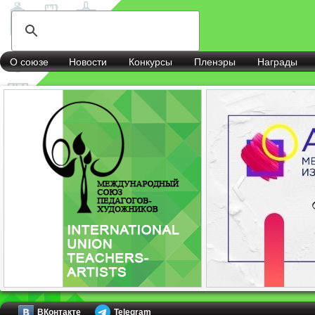
О союзе
Новости
Конкурсы
Пленэры
Награды
ВКонтакте
Telegram