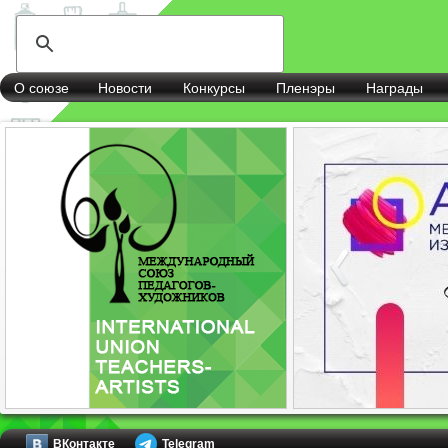
О союзе
Новости
Конкурсы
Пленэры
Награды
ВКонтакте
Telegram