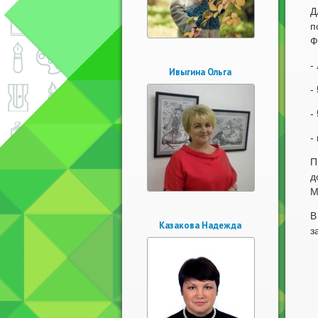
Д
п
Ф
-
Ивыгина Ольга
-
-
-
П
д
М
В
Казакова Надежда
з