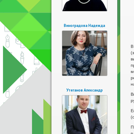
Виноградова Надежда
В
(
в
п
м
р
н
Утеганов Александр
В
р
Е
(
П
р