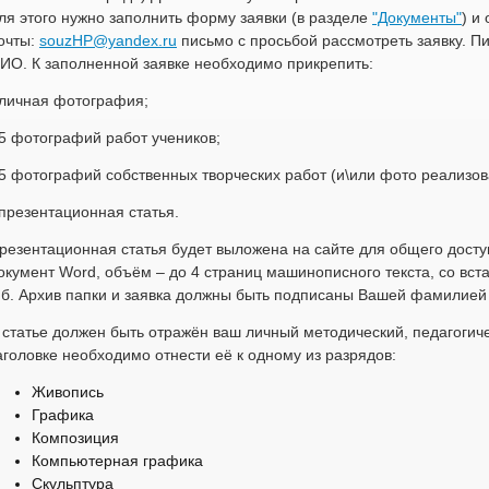
ля этого нужно заполнить форму заявки (в разделе
"Документы"
) и
очты:
souzHP@yandex.ru
письмо с просьбой рассмотреть заявку. П
ИО.
К заполненной заявке необходимо прикрепить:
 личная фотография;
 5 фотографий работ учеников;
 5 фотографий собственных творческих работ (и\или фото реализо
 презентационная статья.
резентационная статья будет выложена на сайте для общего досту
окумент Word, объём – до 4 страниц машинописного текста, со вс
б. Архив папки и заявка должны быть подписаны Вашей фамилией
 статье должен быть отражён ваш личный методический, педагогич
аголовке необходимо отнести её к одному из разрядов:
Живопись
Графика
Композиция
Компьютерная графика
Скульптура