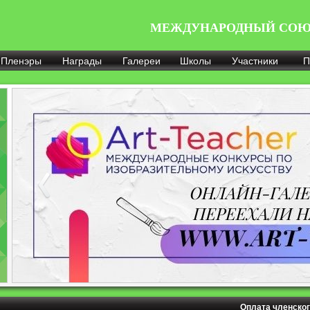
МЕЖДУНАРОДНЫЙ СОЮ
Пленэры
Награды
Галереи
Школы
Участники
П
Оплата членског