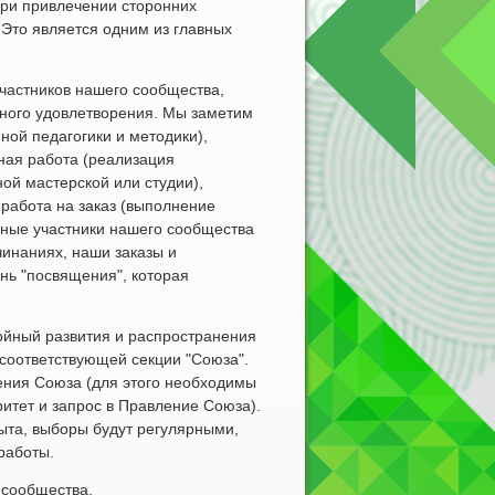
при привлечении сторонних
 Это является одним из главных
частников нашего сообщества,
нного удовлетворения. Мы заметим
ной педагогики и методики),
ная работа (реализация
ной мастерской или студии),
 работа на заказ (выполнение
ивные участники нашего сообщества
чинаниях, наши заказы и
нь "посвящения", которая
тойный развития и распространения
соответствующей секции "Союза".
ения Союза (для этого необходимы
итет и запрос в Правление Союза).
ыта, выборы будут регулярными,
 работы.
й сообщества.