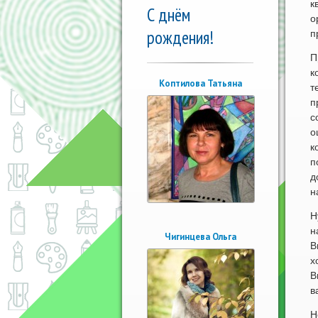
к
С днём
о
рождения!
п
П
к
Коптилова Татьяна
т
п
с
о
к
п
д
н
Н
н
Чигинцева Ольга
В
х
В
в
Н