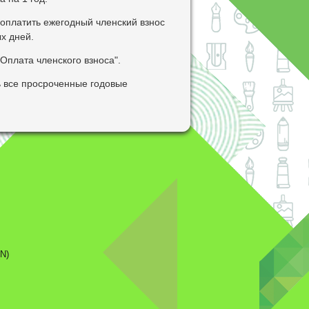
 оплатить ежегодный членский взнос
ых дней.
"Оплата членского взноса".
ь все просроченные годовые
N)