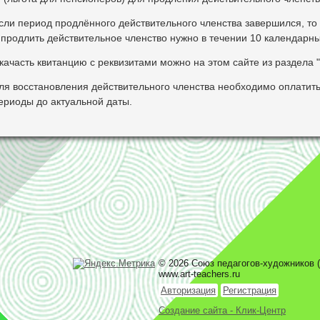
сли период продлённого действительного членства завершился, то
 продлить действительное членство нужно в течении 10 календарн
качасть квитанцию с реквизитами можно на этом сайте из раздела 
ля восстановления действительного членства необходимо оплатит
ериоды до актуальной даты.
© 2026 Союз педагогов-художников (
www.art-teachers.ru
Авторизация
Регистрация
Создание сайта - Клик-Центр