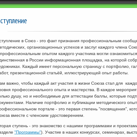
ступление
ступление в Союз - это факт признания профессиональным сообщес
етодических, организационных успехов и заслуг каждого члена Со
 профессиональным опытом каждого участника могли ознакомиться 
динственная в России информационная площадка, на которой соб
удожниках. Каждый имеет персональную страницу с портфолио, гал
абот, презентационной статьёй, иллюстрирующей опыт работы.
ам важно, чтобы каждый акт участия в жизни Союза стал для кажд
ровня профессионального опыта и мастерства. В каждое меропри
олько душу, но и необходимые для аттестации баллы, которые по
окументами. Наличие портфолио и публикации методического опыт
рофессиональном портале - это первая степень "посвящения", ко
оюза вместе с членским удостоверением.
торая ступень - это знакомство с нашими программами и проектами 
азделе
"Программы"
). Участие в наших конкурсах, семинарах, выс