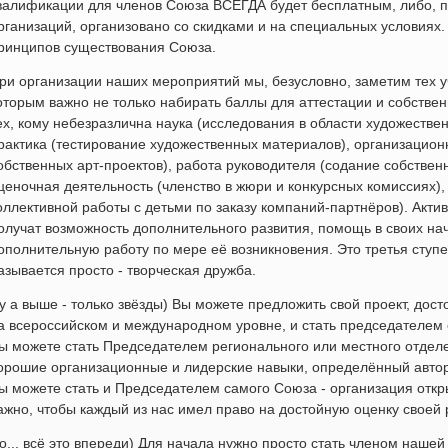
валификации для членов Союза ВСЕГДА будет бесплатным, либо, 
рганизаций, организовано со скидками и на специальных условиях.
ринципов существования Союза.
ри организации наших мероприятий мы, безусловно, заметим тех у
оторым важно не только набирать баллы для аттестации и собстве
ех, кому небезразлична наука (исследования в области художествен
рактика (тестирование художественных материалов), организацион
обственных арт-проектов), работа руководителя (содание собствен
ценочная деятельность (членство в жюри и конкурсных комиссиях),
оллективной работы с детьми по заказу компаний-партнёров). Акт
олучат возможность дополнительного развития, помощь в своих на
ополнительную работу по мере её возникновения. Это третья ступе
азывается просто - творческая дружба.
у а выше - только звёзды) Вы можете предложить свой проект, дос
а всероссийском и международном уровне, и стать председателем 
ы можете стать Председателем регионального или местного отдел
орошие организационные и лидерские навыки, определённый автор
ы можете стать и Председателем самого Союза - организация откр
ажно, чтобы каждый из нас имел право на достойную оценку своей
о... всё это впереди) Для начала нужно просто стать членом наше