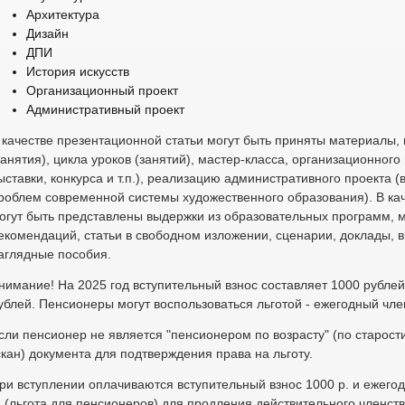
Архитектура
Дизайн
ДПИ
История искусств
Организационный проект
Административный проект
 качестве презентационной статьи могут быть приняты материалы
занятия), цикла уроков (занятий), мастер-класса, организационного
ыставки, конкурса и т.п.), реализацию административного проекта 
роблем современной системы художественного образования). В кач
огут быть представлены выдержки из образовательных программ, м
екомендаций, статьи в свободном изложении, сценарии, доклады, 
аглядные пособия.
нимание! На 2025 год вступительный взнос составляет 1000 рублей
ублей. Пенсионеры могут воспользоваться льготой - ежегодный член
сли пенсионер не является "пенсионером по возрасту" (по старост
скан) документа для подтверждения права на льготу.
ри вступлении оплачиваются вступительный взнос 1000 р. и ежегод
. (льгота для пенсионеров) для продления действительного членств