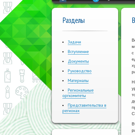
Разделы
В
В
Задачи
м
Вступление
с
е
Документы
х
Руководство
р
Материалы
Н
у
Региональные
т
оргкомитеты
д
Представительства в
п
регионах
С
В
р