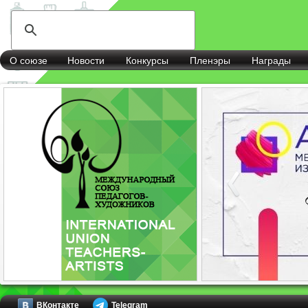
О союзе
Новости
Конкурсы
Пленэры
Награды
ВКонтакте
Telegram