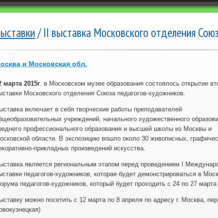
ыставки
/ II выставка Московского отделения Сою
осква и Московская обл.
2 марта 2015г
. в Московском музее образования состоялось открытие вт
ыставки Московского отделения Союза педагогов-художников.
ыставка включает в себя творческие работы преподавателей
бщеобразовательных учреждений, начального художественного образова
реднего профессионального образования и высшей школы из Москвы и
осковской области. В экспозицию вошло около 30 живописных, графичес
екоративно-прикладных произведений искусства.
ыставка является региональным этапом перед проведением I Междунар
ыставки педагогов-художников, которая будет демонстрироваться в Мос
орума педагогов-художников, который будет проходить с 24 по 27 марта 
ыставку можно посетить с 12 марта по 8 апреля по адресу г. Москва, пер.
овокузнецкая)