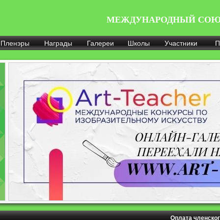
МЕЖДУНАРОДНЫЙ СОЮ
Пленэры
Награды
Галереи
Школы
Участники
П
Оплата членског