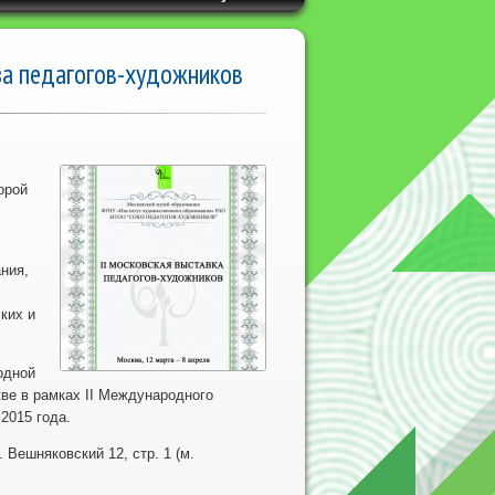
за педагогов-художников
орой
ния,
ких и
одной
кве в рамках II Международного
2015 года.
 Вешняковский 12, стр. 1 (м.