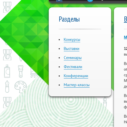
Разделы
В
М
Конкурсы
Выставки
1
в
Семинары
В
Фестивали
о
с
Конференции
М
Мастер-классы
д
В
в
ф
В
Н