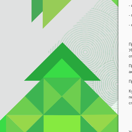
-
-
-
П
У
о
П
а
П
К
п
с