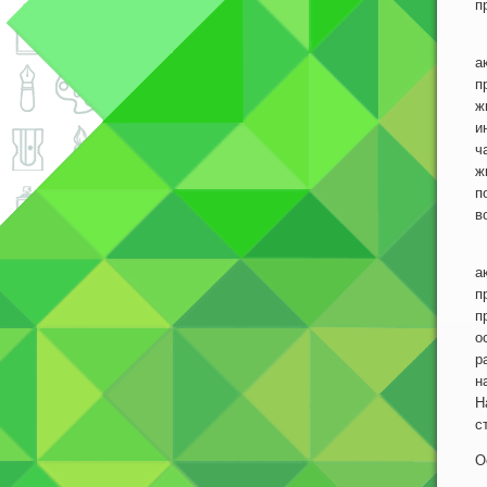
п
Т
а
п
ж
и
ч
ж
п
в
Т
а
п
п
о
р
н
Н
с
О