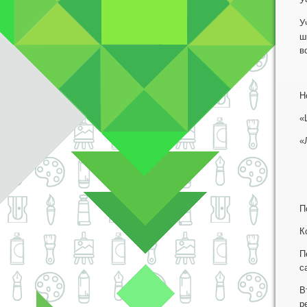
У
У
ш
в
Н
«
«
П
К
П
с
В
р