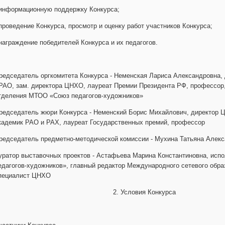
 информационную поддержку Конкурса;
 проведение Конкурса, просмотр и оценку работ участников Конкурса;
 награждение победителей Конкурса и их педагогов.
редседатель оргкомитета Конкурса - Неменская Лариса Александровна,
РАО, зам. директора ЦНХО, лауреат Премии Президента РФ, профессор
тделения МТОО «Союз педагогов-художников»
редседатель жюри Конкурса - Неменский Борис Михайлович, директор
кадемик РАО и РАХ, лауреат Государственных
редседатель предметно-методической комиссии - Мухина Татья
уратор выставочных проектов - Астафьева Марина Константиновна, ис
едагогов-художников», главный редактор Международного сетевого об
пециалист ЦНХО
2. Условия Конкурса