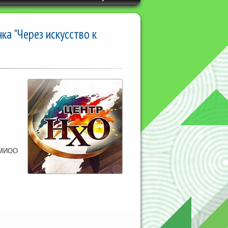
а "Через искусство к
 МИОО