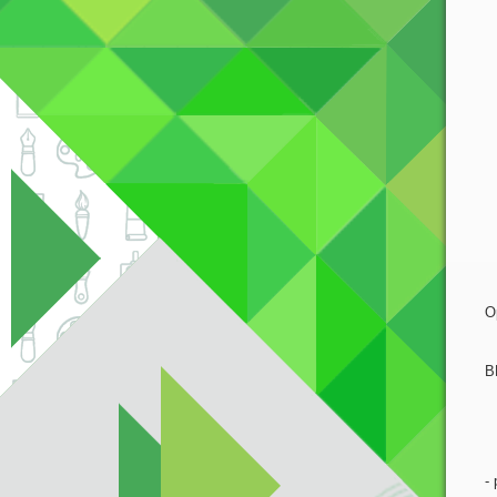
О
К
В
П
О
-