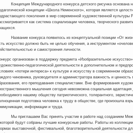
онцепция Международного конкурса детского рисунка основана на
едагогической концепции «Школа Неменского», которая является целост
одрастающего поколения в мир современной художественной культуры Ро
ассматривается как система социализации человека, творческого разви
чащихся.
азвание конкурса появилось из концептуальной позиции «От жизни 
сть искусство должно быть не целью обучения, а инструментом «очелове
ействительностью и самостроения личности.
онкурс организован в поддержку предмета «Изобразительное искусство»
удожественно-педагогической деятельности в дополнительном и предпр
словиях «потери интереса» к культуре и искусству в современном образ
аждого чиновника, руководителя и администратора важность и ценность
бразования, его преподавания специалистами. Вне формирования художе
ространственного мышления сегодня невозможна социальная адаптация
еобходимого нашему обществу патриотического, толерантного, эвристич
олноценная подготовка человека к труду в обществе, где произошла взр
оммуникации, информации и труда.
ы приглашаем Вас принять участие в работе над созданием Междун
 которой будут собраны лучшие конкурсные работы. Работы из коллекции
ормах выставочной, фестивальной, благотворительной деятельности дл