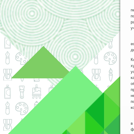
К
п
п
р
у
Н
е
д
К
х
у
к
о
п
н
п
к
М
в
ф