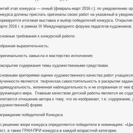
ретий этап конкурса — очный (февраль-март 2016 г.); по уведомлению о
онкурса должны прислать оригиналы своих работ на указанный в уведом
ормируется итоговая выставка и выбор победителей конкурса. Открытие
арте 2016 г. в рамках III Международного форума педагогов-художников.
сновные требования к конкурсной работе:
 образная выразительность;
 оригинальность замысла и мастерство исполнения;
 раскрытие содержания темы художественными средствами.
сновными критериями оценки художественного качества работ учащихся 
бученности являются творческая самостоятельность в раскрытии задан
ндивидуальность, жизненная наблюдательность и не оторванная от нее 
кружающего мира. Главным качеством детской работы является ее содер
плетается отношение автора к тому, что он изображает, т.е. содержание
художественной) форме.
аграждение победителей Конкурса
о решению жюри конкурса определяются победители в номинациях: «Цвет
ест, а также ГРАН-ПРИ конкурса в каждой возрастной категории.