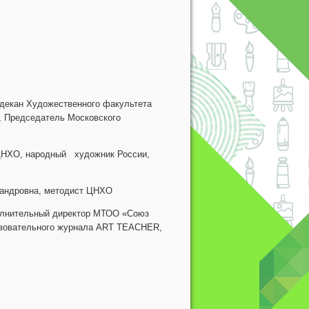
 декан Художественного факультета
, Председатель Московского
 ЦНХО, народный художник России,
 премий, профессор
на Александровна, методист ЦНХО
полнительный директор МТОО «Союз
разовательного журнала ART TEACHER,