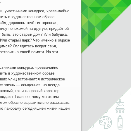
.
 участниками конкурса, чрезвычайно
зить в художественном образе
сёл, деревень течёт интересная,
лицу непохожей на другую, придаёт ей
 быть, это старый дом? Или бабушка,
Или старый парк? Что именно в образе
имся? Оглядитесь вокруг себя,
оставить в своей памяти. На эти
никами конкурса, чрезвычайно
зить в художественном образе
аших улиц встречается историческое
ая жизнь — обыденная, но всегда
зажный, так и жанровый характер,
блюдают. Главное, чему мы хотим
этом образно выразительно рассказать.
ную панораму сегодняшней жизни нашей