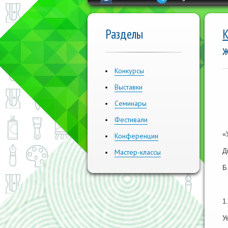
Разделы
К
ж
Конкурсы
Выставки
Семинары
Фестивали
«
Конференции
Д
Мастер-классы
Б
1
У