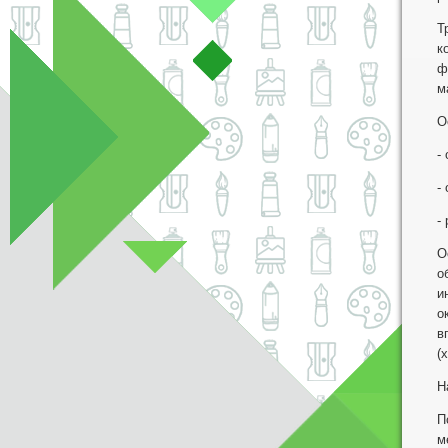
Т
к
ф
м
О
-
-
-
О
о
и
о
в
(
Н
П
м