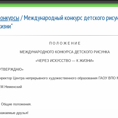
онкурсы
/ Международный конкурс детского рисунк
изни"
П О Л О Ж Е Н И Е
МЕЖДУНАРОДНОГО КОНКУРСА ДЕТСКОГО РИСУНКА
«ЧЕРЕЗ ИСКУССТВО — К ЖИЗНИ»
УТВЕРЖДАЮ»
иректор Центра непрерывного художественного образования ГАОУ ВПО
.М.Неменский
. Общие положения.
важаемые друзья!