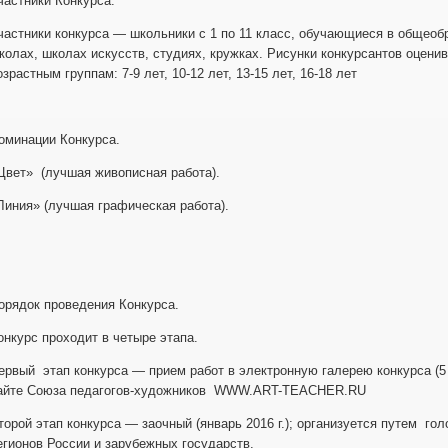
частники Конкурса.
частники конкурса — школьники с 1 по 11 класс, обучающиеся в общео
колах, школах искусств, студиях, кружках. Рисунки конкурсантов оцени
озрастным группам: 7-9 лет, 10-12 лет, 13-15 лет, 16-18 лет
оминации Конкурса.
Цвет» (лучшая живописная работа).
Линия» (лучшая графическая работа).
орядок проведения Конкурса.
онкурс проходит в четыре этапа.
ервый этап конкурса — прием работ в электронную галерею конкурса (5 
айте Союза педагогов-художников WWW.ART-TEACHER.RU
торой этап конкурса — заочный (январь 2016 г.); организуется путем го
егионов России и зарубежных государств.