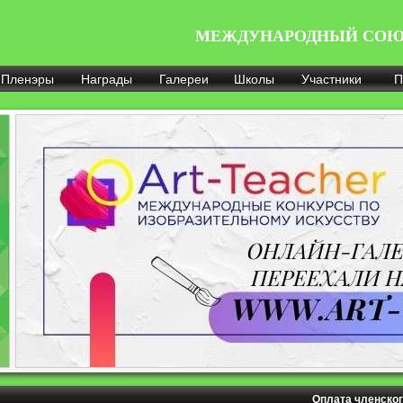
МЕЖДУНАРОДНЫЙ СОЮ
Пленэры
Награды
Галереи
Школы
Участники
П
Оплата членског