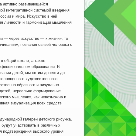
 активно развивающейся
ной интегративной системой введения
ссии и мира. Искусство в ней
тия личности и гармонизации мышления
— через искусство — к жизни», то
чивания», познания связей человека с
 в общей школе, а также
офессиональном образовании. В
овании детей, мы хотим донести до
 полноценного художественного
ственно-образного и визуально-
 детей, нереально формирование
еского мышления, как невозможна и
ывная визуализация всех средств
ародной галереи детского рисунка,
 будут участвовать в различных
я подтверждения высокого уровня