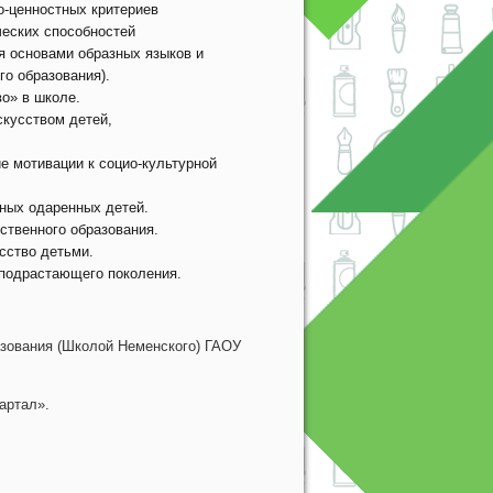
о-ценностных критериев
ческих способностей
ия основами образных языков и
о образования).
о» в школе.
скусством детей,
е мотивации к социо-культурной
ных одаренных детей.
ственного образования.
сство детьми.
 подрастающего поколения.
вания (Школой Неменского) ГАОУ
артал».