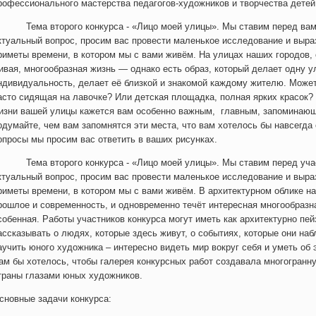
рофессионального мастерства педагогов-художников и творчества детей
ема второго конкурса - «Лицо моей улицы». Мы ставим перед вами,
ктуальный вопрос, просим вас провести маленькое исследование и выра
риметы времени, в котором мы с вами живём. На улицах наших городов, 
ивая, многообразная жизнь — однако есть образ, который делает одну у
ндивидуальность, делает её близкой и знакомой каждому жителю. Может
асто сидящая на лавочке? Или детская площадка, полная ярких красок? 
изни вашей улицы кажется вам особенно важным, главным, запоминающ
одумайте, чем вам запомнятся эти места, что вам хотелось бы навсегда 
опросы мы просим вас ответить в ваших рисунках.
ема второго конкурса - «Лицо моей улицы». Мы ставим перед участ
ктуальный вопрос, просим вас провести маленькое исследование и выра
риметы времени, в котором мы с вами живём. В архитектурном облике н
рошлое и современность, и одновременно течёт интересная многообразн
собенная. Работы участников конкурса могут иметь как архитектурно пей
ассказывать о людях, которые здесь живут, о событиях, которые они на
аучить юного художника – интересно видеть мир вокруг себя и уметь об 
ам бы хотелось, чтобы галерея конкурсных работ создавала многогран
траны глазами юных художников.
сновные задачи конкурса: