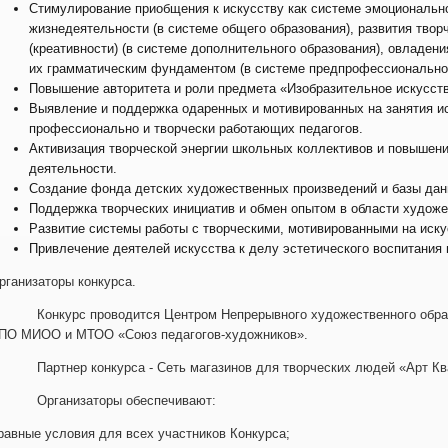
Стимулирование приобщения к искусству как системе эмоциональн
жизнедеятельности (в системе общего образования), развития твор
(креативности) (в системе дополнительного образования), овладен
их грамматическим фундаментом (в системе предпрофессиональног
Повышение авторитета и роли предмета «Изобразительное искусств
Выявление и поддержка одаренных и мотивированных на занятия и
профессионально и творчески работающих педагогов.
Активизация творческой энергии школьных коллективов и повышени
деятельности.
Создание фонда детских художественных произведений и базы дан
Поддержка творческих инициатив и обмен опытом в области художе
Развитие системы работы с творческими, мотивированными на иску
Привлечение деятелей искусства к делу эстетического воспитания
рганизаторы конкурса.
онкурс проводится Центром Непрерывного художественного образо
ПО МИОО и МТОО «Союз педагогов-художников».
артнер конкурса - Сеть магазинов для творческих людей «Арт Кв
рганизаторы обеспечивают:
 равные условия для всех участников Конкурса;