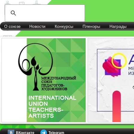
О союзе
Новости
Конкурсы
Пленэры
Награды
ВКонтакте
Telegram