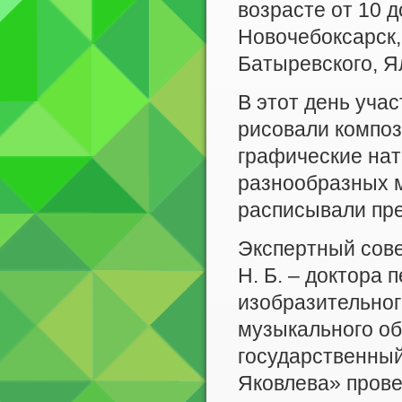
возрасте от 10 д
Новочебоксарск,
Батыревского, Я
В этот день уча
рисовали композ
графические нат
разнообразных м
расписывали пр
Экспертный сов
Н. Б. – доктора
изобразительног
музыкального о
государственный
Яковлева» прове