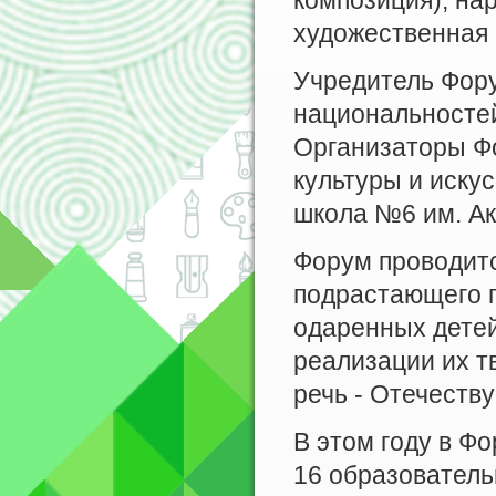
композиция), на
художественная
Учредитель Фору
национальностей
Организаторы Ф
культуры и иску
школа №6 им. А
Форум проводитс
подрастающего п
одаренных детей
реализации их т
речь - Отечеству
В этом году в Ф
16 образователь