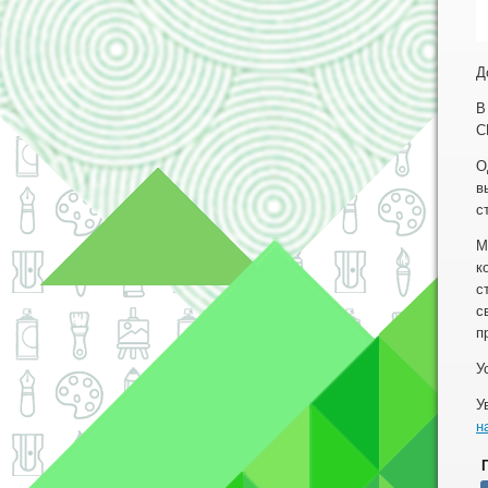
Д
В
С
О
в
с
М
к
с
с
п
У
У
н