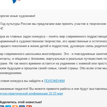
орогие юные художники!
 Год культуры России мы предлагаем вам принять участие в творческом
НГ.
дна из главных задач конкурса – понять мир современного подрастающе
ыраженный в художественном творчестве, его нравственные и эстетичес
таршего поколения в жизни детей и подростков, духовную связь родител
ир современного школьника многообразен. Это - и повседневные занятия
онтакты, и общение с близкими, виртуальные и реальные путешествия по
тране. Не так много времени остается на уединение с книжкой или прост
воем будущем и прошлом своей семьи, своей страны. Обо всем этом мы
роизведениями.
словия конкурса вы найдёте в
ПОЛОЖЕНИИ
важаемые педагоги! Вы можете привезти работы и они будут выставлен
аучно-практической конференции 22-23 мая
Поделитесь этой новостью!