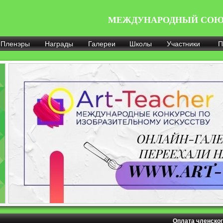
МЕЖДУНАРОДНЫЙ СОЮ
Пленэры
Награды
Галереи
Школы
Участники
П
Оплата членског