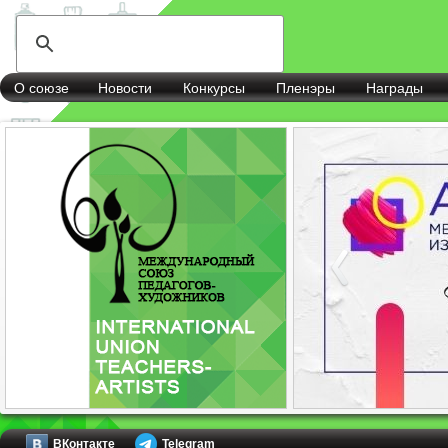
О союзе
Новости
Конкурсы
Пленэры
Награды
ВКонтакте
Telegram