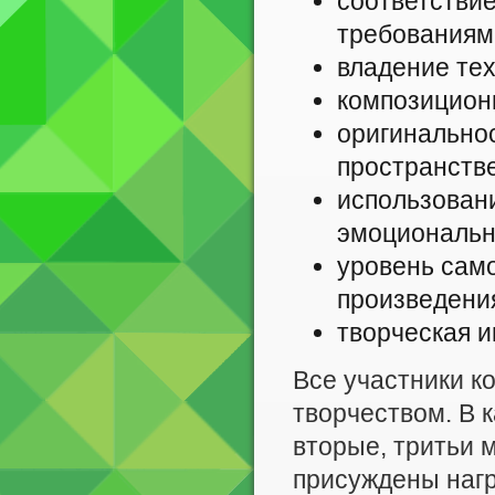
соответстви
требованиям
владение тех
композицион
оригинально
пространств
использован
эмоционально
уровень сам
произведени
творческая и
Все участники к
творчеством. В 
вторые, тритьи м
присуждены нагр