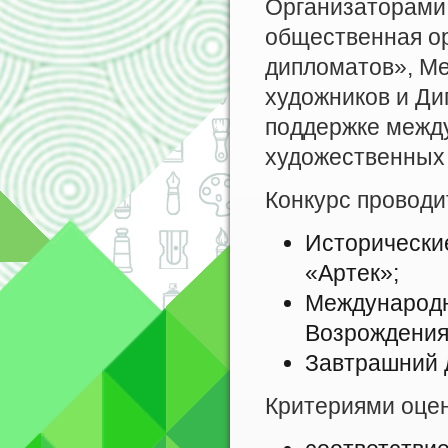
Организаторами
общественная о
дипломатов», Ме
художников и Д
поддержке межд
художественных
Конкурс проводи
Исторические
«Артек»;
Международн
Возрождения
Завтрашний д
Критериями оцен