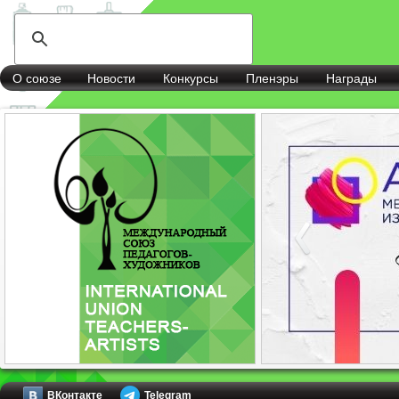
О союзе
Новости
Конкурсы
Пленэры
Награды
ВКонтакте
Telegram