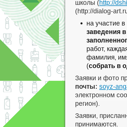
школы (
http://dsh
(http://dialog-ar
на участие 
заведения 
заполненно
работ, кажда
фамилия, имя
(
собрать в 
Заявки и фото п
почты:
soyz-ang
электронном соо
регион).
Заявки, прислан
принимаются.