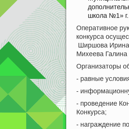
дополнитель
школа №1» г.
Оперативное рук
конкурса осуще
Ширшова Ирина
Михеева Галина
Организаторы о
- равные условия
- информационну
- проведение Ко
Конкурса;
- награждение по