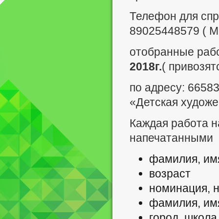
Телефон для спра
89025448579 ( М
отобранные раб
2018г.
( привозят
по адресу: 66583
«Детская худож
Каждая работа н
напечатанными 
фамилия, им
возраст
номинация, 
фамилия, имя
город, школа