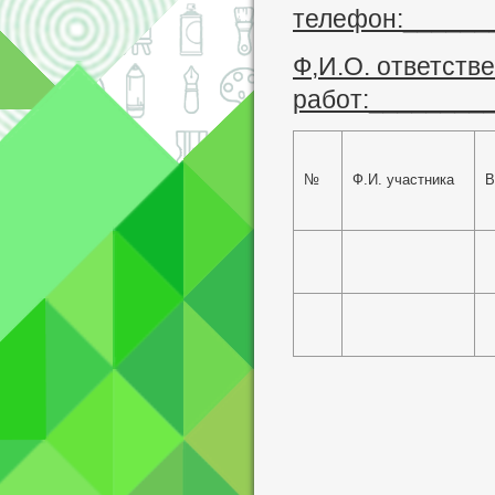
телефон:______
Ф,И.О. ответстве
работ:________
№
Ф.И. участника
В