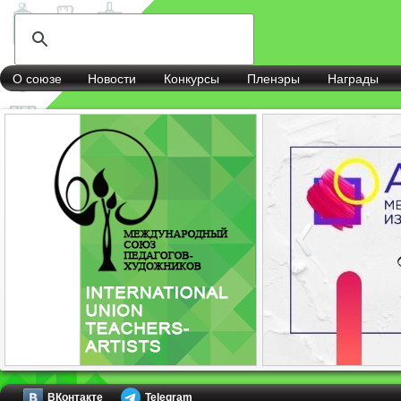
О союзе
Новости
Конкурсы
Пленэры
Награды
ВКонтакте
Telegram