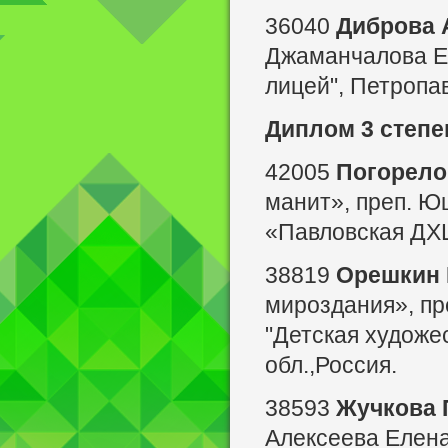
36040
Диброва 
Джаманчалова Е
лицей", Петропав
Диплом 3 степе
42005
Погорело
манит», преп. Ю
«Павловская ДХШ»
38819
Орешкин 
мироздания», пр
"Детская художес
обл.,Россия.
38593
Жучкова 
Алексеева Елен