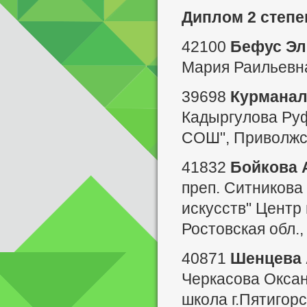
Диплом 2 степе
42100
Бефус Эл
Мария Раильевна
39698
Курманал
Кадыргулова Ру
СОШ", Приволжск
41832
Бойкова 
преп. Ситникова
искусств" Центр 
Ростовская обл.,
40871
Шенцева 
Черкасова Окса
школа г.Пятигор