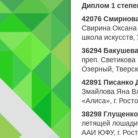
Диплом 1 степе
42076 Смирнов
Свирина Оксана
школа искусств, 
36294 Бакушева
преп. Светиков
Озерный, Тверск
42891 Писанко 
Змайлова Яна Вл
«Алиса», г. Рост
38298 Глущенко
летящей лошади
ААИ ЮФУ, г. Рост