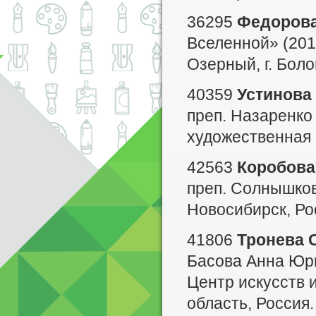
36295
Федорова
Вселенной» (201
Озерный, г. Боло
40359
Устинова
преп. Назаренко
художественная ш
42563
Коробова
преп. Солнышков
Новосибирск, Ро
41806
Тронева 
Басова Анна Юрь
Центр искусств и
область, Россия.