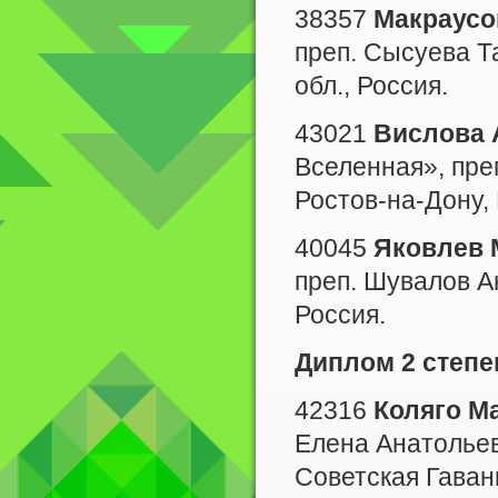
38357
Макраусо
преп. Сысуева Т
обл., Россия.
43021
Вислова 
Вселенная», пре
Ростов-на-Дону, 
40045
Яковлев 
преп. Шувалов А
Россия.
Диплом 2 степе
42316
Коляго М
Елена Анатольев
Советская Гаван