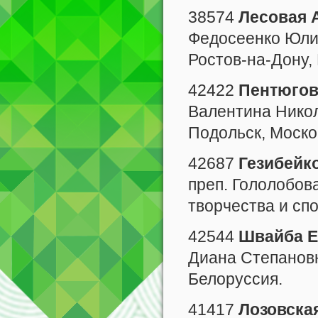
38574
Лесовая 
Федосеенко Юли
Ростов-на-Дону, 
42422
Пентюгов
Валентина Никола
Подольск, Моско
42687
Гезибейк
преп. Гололобов
творчества и спо
42544
Швайба Е
Диана Степановн
Белоруссия.
41417
Лозовска