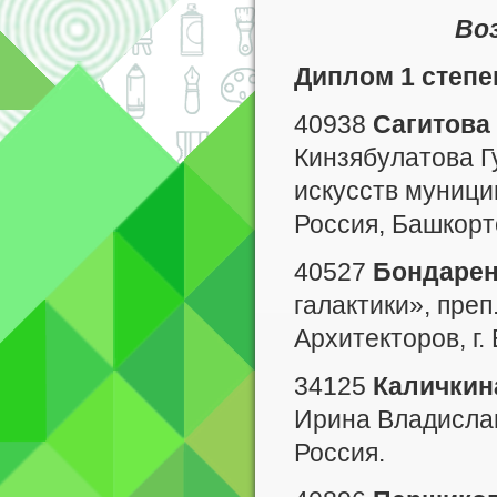
Во
Диплом 1 степе
40938
Сагитова
Кинзябулатова 
искусств муници
Россия, Башкорт
40527
Бондарен
галактики», пре
Архитекторов, г.
34125
Каличкин
Ирина Владисла
Россия.