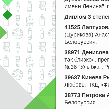
имени Ленина", п
Диплом 3 степе
41525 Лаптухов
(Цурикова) Анаст
Белоруссия.
38971 Денисова
так близко», пр
№36 "Улыбка", Ро
39637 Кинева Р
Любовь, ПКЦ «Фил
38773 Петрова 
Белоруссия.