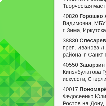
Творческая масте
40820
Горошко 
Вадимовна, МБУ
г. Зима, Иркутска
38830
Слесарев
преп. Иванова Л
района, г. Санкт
40550
Заварзин
Кинзябулатова 
искусств, Стерл
40017
Пономарё
Федосеенко Юли
Ростов-на-Дону, 