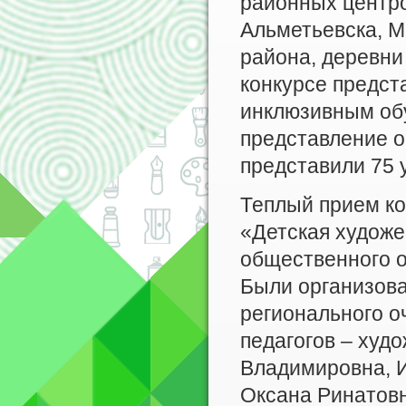
районных центро
Альметьевска, М
района, деревни
конкурсе предст
инклюзивным об
представление о
представили 75 
Теплый прием к
«Детская художе
общественного 
Были организова
регионального о
педагогов – худ
Владимировна, 
Оксана Ринатов