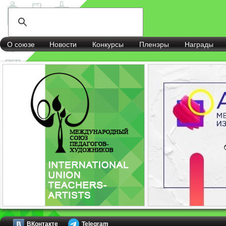
О союзе
Новости
Конкурсы
Пленэры
Награды
ВКонтакте
Telegram