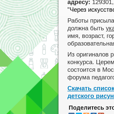
адресу:
129301,
"Через искусство
Работы присыл
должна быть
ук
имя, возраст, г
образовательна
Из оригиналов 
конкурса. Цере
состоится в Мо
форума педагог
Скачать списо
детского рисун
Поделитесь эт