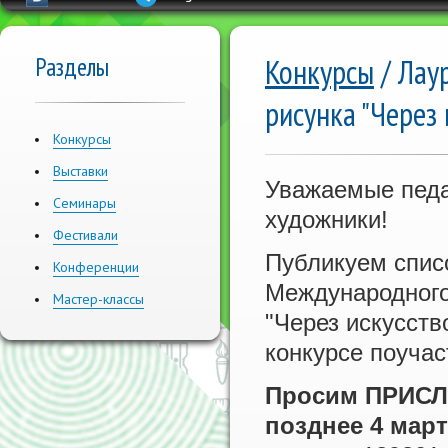
Разделы
Конкурсы
/ Лау
рисунка "Через 
Конкурсы
Выставки
Уважаемые педа
Семинары
художники!
Фестивали
Публикуем спи
Конференции
Международного 
Мастер-классы
"Через искусство
конкурсе поучас
Просим ПРИС
позднее 4 мар