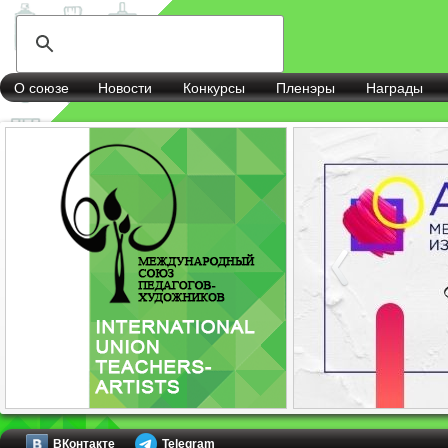
О союзе
Новости
Конкурсы
Пленэры
Награды
ВКонтакте
Telegram