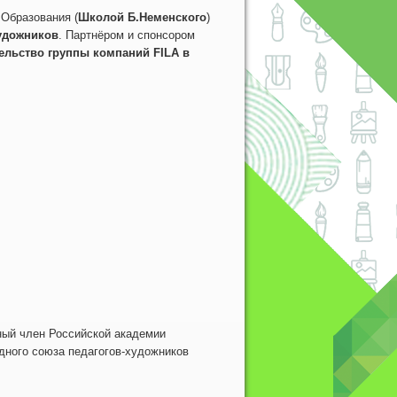
бразования (
Школой Б.Неменского
)
удожников
. Партнёром и спонсором
ельство группы компаний FILA в
ный член Российской академии
дного союза педагогов-художников