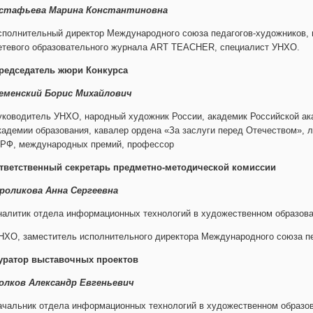
стафьева Марина Константиновна
сполнительный директор Международного союза педагогов-художников,
етевого образовательного журнала ART TEACHER, специалист УНХО.
редседатель жюри Конкурса
еменский Борис Михайлович
уководитель УНХО, народный художник России, академик Российской ак
кадемии образования, кавалер ордена «За заслуги перед Отечеством»,
 РФ, международных премий, профессор
тветственный секретарь предметно-методической комиссии
роликова Анна Сергеевна
налитик отдела информационных технологий в художественном образов
НХО, заместитель исполнительного директора Международного союза пе
уратор выставочных проектов
олков Александр Евгеньевич
ачальник отдела информационных технологий в художественном образ