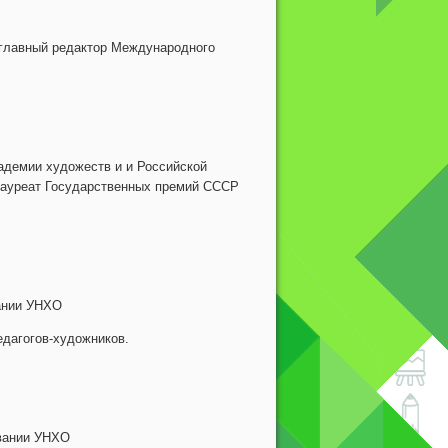
 главный редактор Международного
адемии художеств и и Российской
 лауреат Государственных премий СССР
ании УНХО
дагогов-художников.
овании УНХО