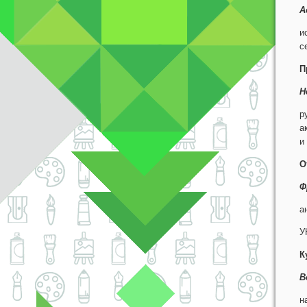
А
и
с
П
Н
р
а
и
О
Ф
а
У
К
В
н