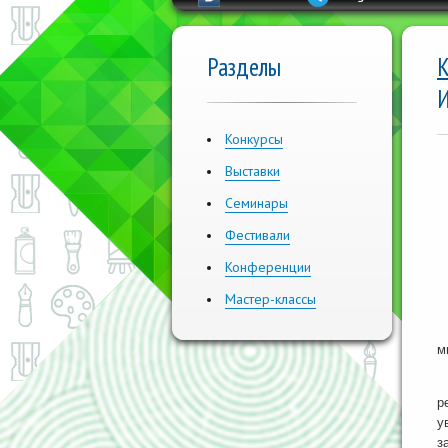
Разделы
К
Конкурсы
Выставки
Семинары
Фестивали
Конференции
Мастер-классы
Э
м
Ц
р
у
з