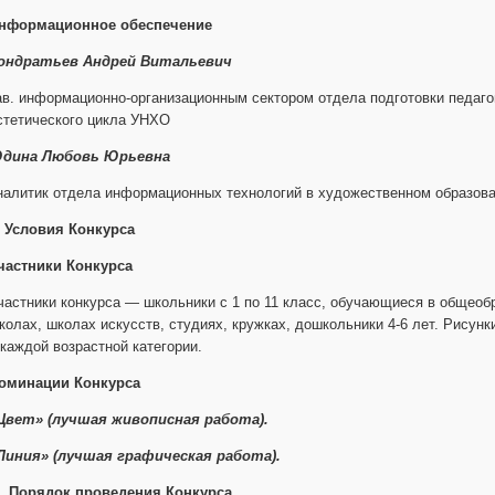
нформационное обеспечение
ондратьев Андрей Витальевич
ав. информационно-организационным сектором отдела подготовки педаго
стетического цикла УНХО
дина Любовь Юрьевна
налитик отдела информационных технологий в художественном образов
. Условия Конкурса
частники Конкурса
частники конкурса — школьники с 1 по 11 класс, обучающиеся в общео
колах, школах искусств, студиях, кружках, дошкольники 4-6 лет. Рисун
 каждой возрастной категории.
оминации Конкурса
Цвет» (лучшая живописная работа).
Линия» (лучшая графическая работа).
. Порядок проведения Конкурса