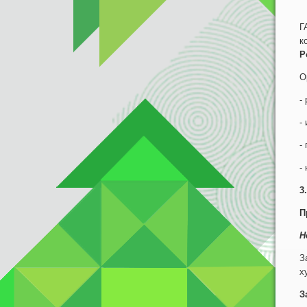
К
Г
к
Р
О
-
-
-
-
3
П
Н
З
х
З