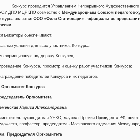
онкурс проводится Управлением Непрерывного Художественного О
АОУ ДПО МЦРКПО совместно с
Международным Союзом педагогов-х
онкурса является
ООО «Фила Статионари» - официальное представит
оссии.
рганизаторы обеспечивают:
 равные условия для всех участников Конкурса;
 информационную поддержку Конкурса;
 проведение Конкурса, просмотр и оценку работ участников Конкурса;
 награждение победителей Конкурса и их педагогов.
. Оргкомитет Конкурса
редседатель Оргкомитета
еменская Лариса Александровна
аместитель руководителя УНХО, лауреат Премии Президента РФ, почет
удожеств, профессор, председатель Московского отделения Междунаро
ам. Председателя Оргкомитета