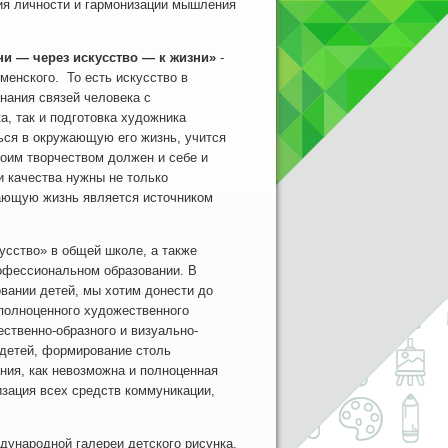
тия личности и гармонизации мышления
ни — через искусство — к жизни»
-
менского. То есть искусство в
нания связей человека с
, так и подготовка художника
ься в окружающую его жизнь, учится
воим творчеством должен и себе и
и качества нужны не только
жающую жизнь является источником
ство» в общей школе, а также
офессиональном образовании. В
овании детей, мы хотим донести до
 полноценного художественного
ственно-образного и визуально-
детей, формирование столь
ния, как невозможна и полноценная
изация всех средств коммуникации,
ародной галереи детского рисунка,