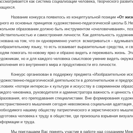
ассматривается как система социализации человека, творческого разви
чащихся.
азвание конкурса появилось из концептуальной позиции
«От жиз
дного из основных принципов художественно-педагогической школы Б.Не
кольном образовании должно быть инструментом «очеловечивания», поз
ействительностью и самостроения личности. Как деятельность художника
снована на том, что он одновременно учится всматриваться – вдумыват
зобразительному языку, то есть осваивает выразительные средства, и с
юдям помогать по-новому ярко и образно видеть и переживать жизнь. Эт
удожникам, но и для каждого человека смысловое умение видеть окру
аполнения его внутреннего мира и продуктивности его личности.
онкурс организован в поддержку предмета «Изобразительное искус
удожественно-педагогической деятельности в дополнительном и предпр
словиях «потери интереса» к культуре и искусству в современном образ
аждого чиновника, руководителя и администратора важность и ценность
бразования, его преподавания специалистами. Вне формирования художе
ространственного мышления сегодня невозможна социальная адаптация 
еобходимого нашему обществу патриотического и эвристического мышле
одготовка человека к труду в обществе, где произошла взрывная визуал
нформации и труда.
ы приглашаем Вас принять участие в работе над созданием Междун