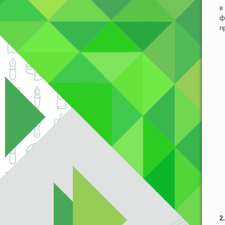
в
ф
п
О
2