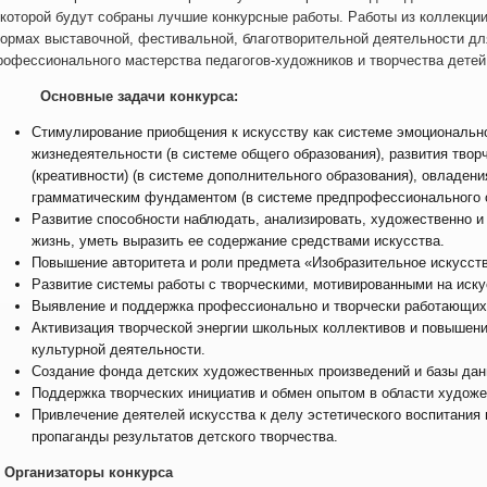
 которой будут собраны лучшие конкурсные работы. Работы из коллекции
ормах выставочной, фестивальной, благотворительной деятельности дл
рофессионального мастерства педагогов-художников и творчества детей
сновные задачи конкурса:
Стимулирование приобщения к искусству как системе эмоциональн
жизнедеятельности (в системе общего образования), развития твор
(креативности) (в системе дополнительного образования), овладени
грамматическим фундаментом (в системе предпрофессионального о
Развитие способности наблюдать, анализировать, художественно и
жизнь, уметь выразить ее содержание средствами искусства.
Повышение авторитета и роли предмета «Изобразительное искусств
Развитие системы работы с творческими, мотивированными на иску
Выявление и поддержка профессионально и творчески работающих 
Активизация творческой энергии школьных коллективов и повышение
культурной деятельности.
Создание фонда детских художественных произведений и базы дан
Поддержка творческих инициатив и обмен опытом в области художе
Привлечение деятелей искусства к делу эстетического воспитания
пропаганды результатов детского творчества.
. Организаторы конкурса