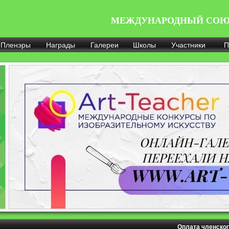
МЕЖДУНАРОДНЫЙ СОЮ
Пленэры
Награды
Галереи
Школы
Участники
П
Оплата членског