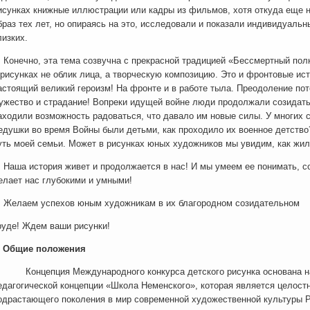
исунках книжные иллюстрации или кадры из фильмов, хотя откуда еще н
браз тех лет, но опираясь на это, исследовали и показали индивидуальн
лизких.
онечно, эта тема созвучна с прекрасной традицией «Бессмертный полк
 рисунках не облик лица, а творческую композицию. Это и фронтовые ис
астоящий великий героизм! На фронте и в работе тыла. Преодоление пот
ужество и страдание! Вопреки идущей войне люди продолжали созидать,
аходили возможность радоваться, что давало им новые силы. У многих
едушки во время Войны были детьми, как проходило их военное детство?
уть моей семьи. Может в рисунках юных художников мы увидим, как жил
аша история живет и продолжается в нас! И мы умеем ее понимать, со
елает нас глубокими и умными!
елаем успехов юным художникам в их благородном созидательном
руде! Ждем ваши рисунки!
. Общие положения
онцепция Международного конкурса детского рисунка основана на
едагогической концепции «Школа Неменского», которая является целост
одрастающего поколения в мир современной художественной культуры Ро