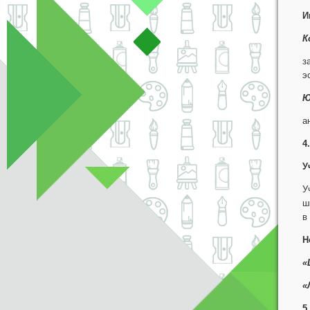
И
К
з
э
Ю
а
4
У
У
ш
в
Н
«
«
5