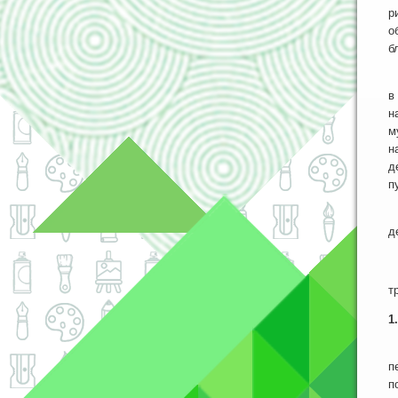
р
о
б
К
в
н
м
н
д
п
Н
д
Ж
т
1
К
п
п