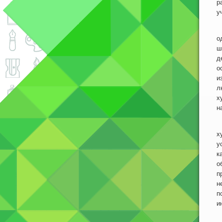
р
у
Н
о
ш
д
о
и
л
х
н
К
х
у
к
о
п
н
п
и
М