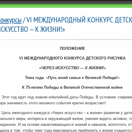
онкурсы
/ VI МЕЖДУНАРОДНЫЙ КОНКУРС ДЕТСК
ИСКУССТВО — К ЖИЗНИ!»
ПОЛОЖЕНИЕ
VI МЕЖДУНАРОДНОГО КОНКУРСА ДЕТСКОГО РИСУНКА
«ЧЕРЕЗ ИСКУССТВО — К ЖИЗНИ!»
Тема года
: «
Путь моей семьи к Великой Победе!
»
К 75-летию Победы в Великой Отечественной войне
тот год идет под знаком юбилейной даты Победы. В условиях соврем
ира значимость этого великого события кратно возрастает!
ель ежегодного конкурса «Через искусство – к жизни» развитие у дет
еального мира, интереса в окружающей жизни, умения видеть активно, то
виденное. И на основе накапливающихся знаний и навыков, воплотить 
адача в том, чтобы тему года максимально приблизить к жизни учащегос