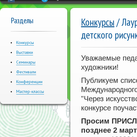
Разделы
Конкурсы
/ Лау
детского рисунк
Конкурсы
Выставки
Уважаемые педа
Семинары
художники!
Фестивали
Публикуем спи
Конференции
Международного 
Мастер-классы
"Через искусство
конкурсе поуча
Просим ПРИС
позднее 2 мар