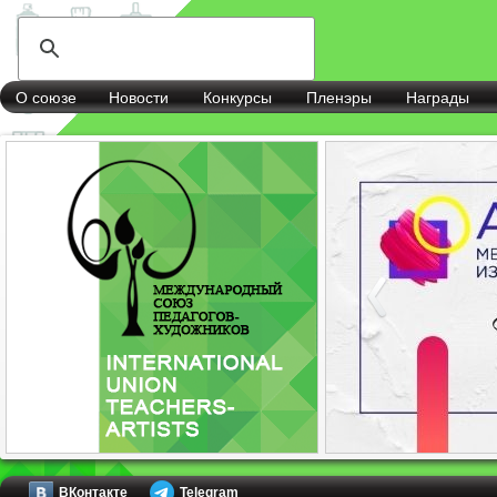
О союзе
Новости
Конкурсы
Пленэры
Награды
ВКонтакте
Telegram