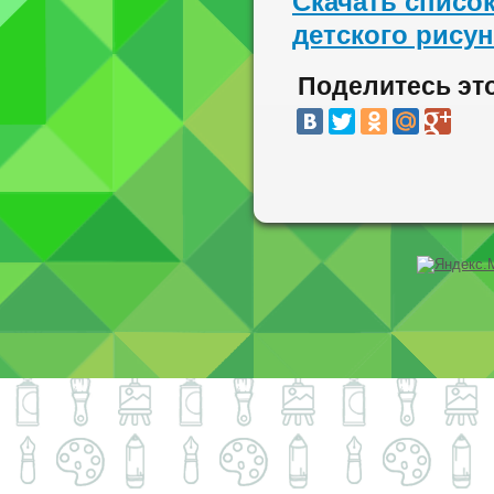
Скачать списо
детского рисун
Поделитесь эт