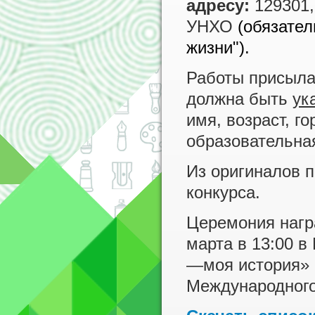
адресу:
129301,
УНХО
(обязател
жизни").
Работы присыл
должна быть
ук
имя, возраст, г
образовательна
Из оригиналов 
конкурса.
Церемония нагр
марта в 13:00 
—моя история» 
Международного