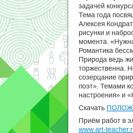
задачей конкурс
Тема года посвя
Алексея Кондрат
рисунки и набро
момента. «Нужна
Романтика бессм
Природа ведь жив
торжественна. Н
созерцание прир
поэт». Темами к
настроения» и «
Скачать
ПОЛОЖ
Приём работ в э
www.art-teacher.