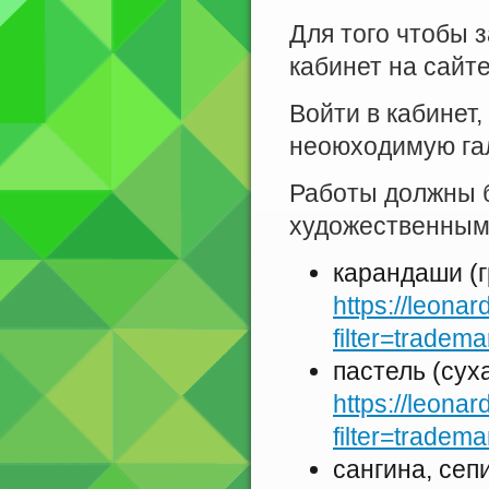
Для того чтобы 
кабинет на сайт
Войти в кабинет,
неоюходимую гал
Работы должны 
художественными
карандаши (
https://leona
filter=tradem
пастель (сух
https://leona
filter=tradem
сангина, сеп