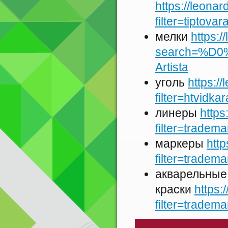
https://leona
filter=tiptova
мелки
https:/
search=%D
Artista
уголь
https:/
filter=htvidk
линеры
https
filter=tradem
маркеры
htt
filter=tradem
акварельные
краски
https:
filter=tradem