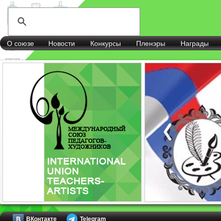
О союзе
Новости
Конкурсы
Пленэры
Награды
ВКонтакте
Telegram