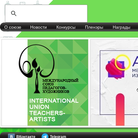
О союзе
Новости
Конкурсы
Пленэры
Награды
ВКонтакте
Telegram