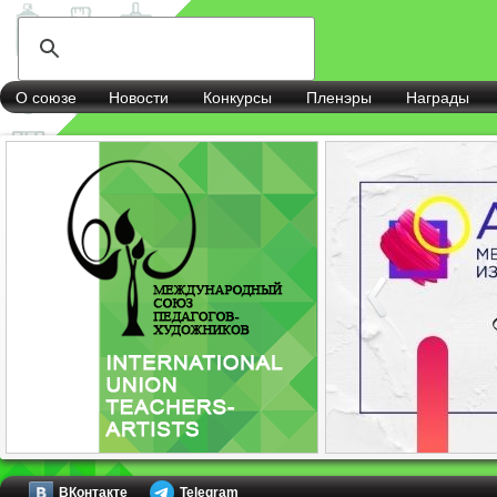
О союзе
Новости
Конкурсы
Пленэры
Награды
ВКонтакте
Telegram