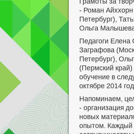
Грамоты за твор
- Роман Айххорн
Петербург), Тать
Ольга Малышева 
Педагоги Елена 
Заграфова (Моск
Петербург), Оль
(Пермский край)
обучение в след
октябре 2014 год
Напоминаем, цел
- организация д
новых материал
опытом. Каждый и