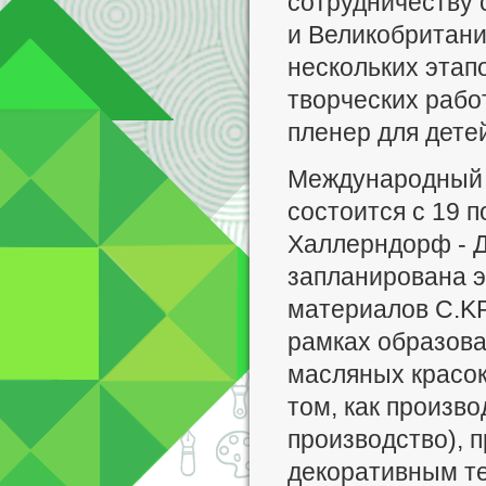
сотрудничеству 
и Великобритани
нескольких этапо
творческих рабо
пленер для детей
Международный п
состоится с 19 п
Халлерндорф - Д
запланирована э
материалов C.KR
рамках образова
масляных красок
том, как произво
производство), 
декоративным т