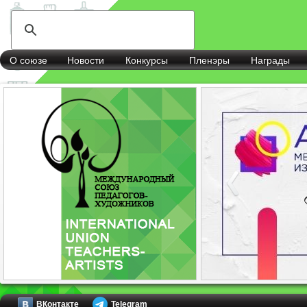
О союзе
Новости
Конкурсы
Пленэры
Награды
ВКонтакте
Telegram