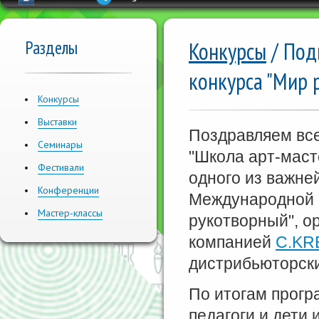
Разделы
Конкурсы
/ Под
конкурса "Мир 
Конкурсы
Выставки
Поздравляем вс
Семинары
"Школа арт-маст
Фестивали
одного из важне
Конференции
Международной 
Мастер-классы
рукотворный", о
компанией
C.KR
дистрибьюторск
По итогам прогр
педагоги и дети 