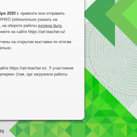
ря 2020 г.
привезти или отправить
, УНХО (обязательно указать на
,
на обороте работы
должна быть
те на сайте https://art-teacher.ru/
чены на открытии выставки по итогам
ельно.
 https://art-teacher.ru/. У участников
алереи» (там, где загружали работы
N)