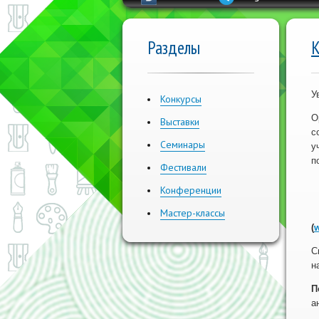
Разделы
К
У
Конкурсы
О
Выставки
с
Семинары
у
п
Фестивали
Конференции
Мастер-классы
(
w
С
н
П
а