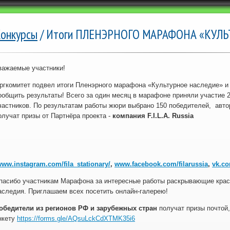
онкурсы
/ Итоги ПЛЕНЭРНОГО МАРАФОНА «КУЛ
важаемые участники!
ргкомитет подвел итоги Пленэрного марафона «Культурное наследие» и
ообщить результаты! Всего за один месяц в марафоне приняли участие 
частников. По результатам работы жюри выбрано 150 победителей, авт
олучат призы от Партнёра проекта -
компания F.I.L.A. Russia
ww.instagram.com/fila_stationary/
,
www.facebook.com/filarussia
,
vk.co
пасибо участникам Марафона за интересные работы раскрывающие красо
аследия. Приглашаем всех посетить онлайн-галерею!
обедители из регионов РФ и зарубежных стран
получат призы почтой,
нкету
https://forms.gle/AQsuLckCdXTMK35i6