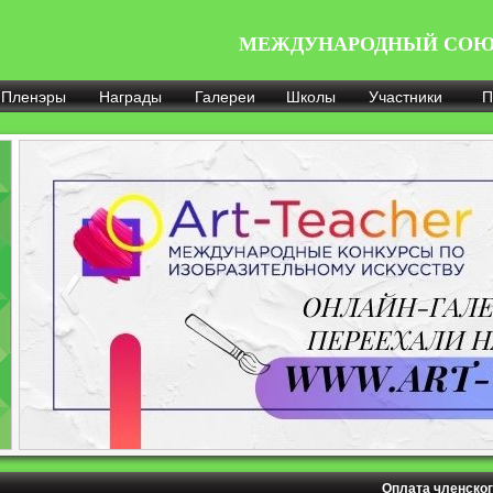
МЕЖДУНАРОДНЫЙ СОЮ
Пленэры
Награды
Галереи
Школы
Участники
П
Оплата членског