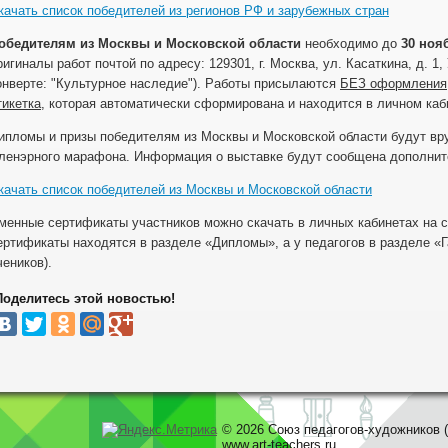
качать список победителей из регионов РФ и зарубежных стран
обедителям из Москвы и Московской области
необходимо до
30 нояб
ригиналы работ почтой по адресу: 129301, г. Москва, ул. Касаткина, д. 1
онверте: "Культурное наследие"). Работы присылаются
БЕЗ оформления
тикетка
, которая автоматически сформирована и находится в личном кабине
ипломы и призы победителям из Москвы и Московской области будут вру
ленэрного марафона. Информация о выставке будут сообщена дополнит
качать список победителей из Москвы и Московской области
менные сертификаты участников можно скачать в личных кабинетах на сайте
ертификаты находятся в разделе «Дипломы», а у педагогов в разделе «Г
чеников).
Поделитесь этой новостью!
© 2026 Союз педагогов-художников (
www.art-teachers.ru