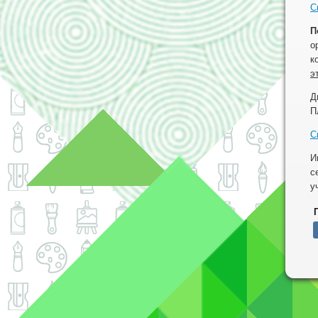
С
П
о
к
э
Д
П
С
И
с
у