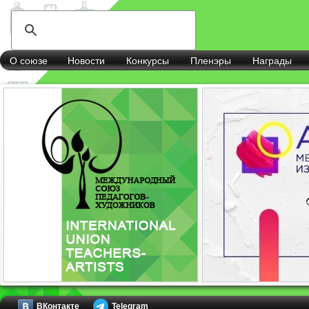
О союзе
Новости
Конкурсы
Пленэры
Награды
ВКонтакте
Telegram