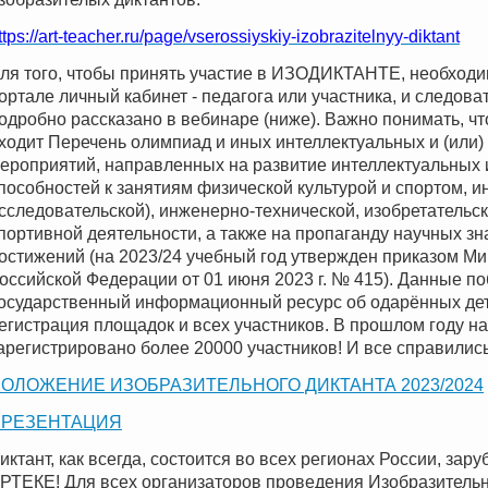
ttps://art-teacher.ru/page/vserossiyskiy-izobrazitelnyy-diktant
ля того, чтобы принять участие в ИЗОДИКТАНТЕ, необходи
ортале личный кабинет - педагога или участника, и следова
одробно рассказано в вебинаре (ниже). Важно понимать, чт
ходит Перечень олимпиад и иных интеллектуальных и (или) 
ероприятий, направленных на развитие интеллектуальных и
пособностей к занятиям физической культурой и спортом, ин
сследовательской), инженерно-технической, изобретательск
портивной деятельности, а также на пропаганду научных зн
остижений (на 2023/24 учебный год утвержден приказом М
оссийской Федерации от 01 июня 2023 г. № 415). Данные п
осударственный информационный ресурс об одарённых дет
егистрация площадок и всех участников. В прошлом году 
арегистрировано более 20000 участников! И все справились
ОЛОЖЕНИЕ ИЗОБРАЗИТЕЛЬНОГО ДИКТАНТА 2023/2024
ПРЕЗЕНТАЦИЯ
иктант, как всегда, состоится во всех регионах России, зару
РТЕКЕ! Для всех организаторов проведения Изобразитель