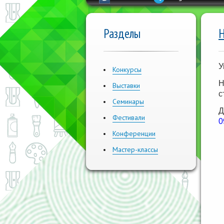
Разделы
Н
У
Конкурсы
Н
Выставки
с
Семинары
Д
Фестивали
0
Конференции
Мастер-классы