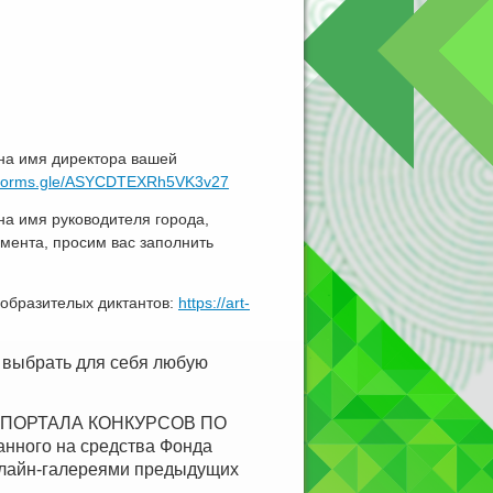
на имя директора вашей
//forms.gle/ASYCDTEXRh5VK3v27
на имя руководителя города,
амента, просим вас заполнить
образителых диктантов:
https://art-
е выбрать для себя любую
е ПОРТАЛА КОНКУРСОВ ПО
данного на средства Фонда
онлайн-галереями предыдущих