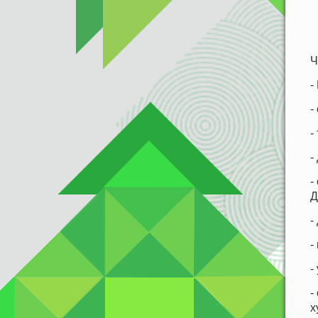
Ч
-
-
-
-
-
Д
-
-
-
-
х