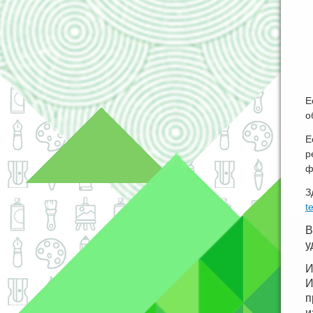
Е
о
Е
р
ф
З
t
В
у
И
И
п
и