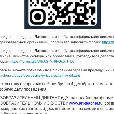
сли для проведения Диктанта вам требуется официальное письмо 
бразовательной организации, просим вас заполнить форму:
https:
сли для проведения Диктанта вам требуется официальное письмо 
егиона, министра культуры или образования, руководителя департ
орму:
https://forms.gle/W5JtGYxr6PGoXHTL6
десь вы можете познакомиться с онлайн-галереями предыдущих из
eacher.ru/page/vserossiyskiy-izobrazitelnyy-diktant
 этом году он проходит с 6 ноября по 4 декабря - вы может
добную дату проведения!
ЗОБРАЗИТЕЛЬНЫЙ ДИКТАНТ идёт на онлайн-платформ
ЗОБРАЗИТЕЛЬНОМУ ИСКУССТВУ
www.art-teacher.ru
, соз
резиденстких грантов. Здесь вы можете познакомиться с 
зобразителых диктантов: