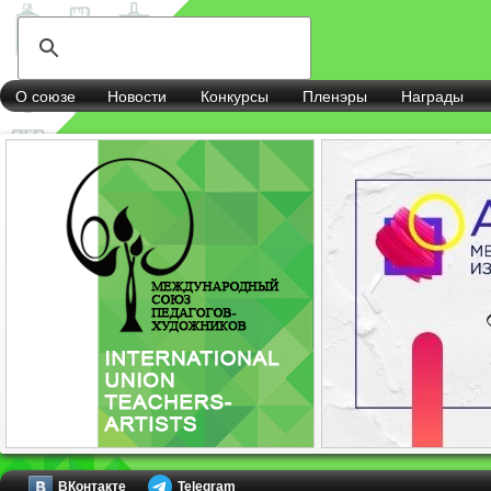
О союзе
Новости
Конкурсы
Пленэры
Награды
ВКонтакте
Telegram