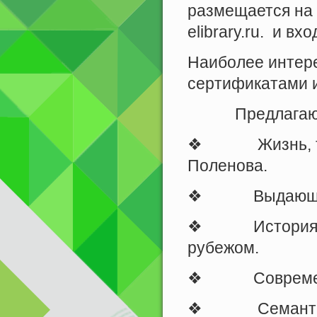
размещается на 
elibrary.ru. и в
Наиболее интер
сертификатами 
Предлагаю
❖ Жизнь, твор
Поленова.
❖ Выдающиеся
❖ История худ
рубежом.
❖ Современны
❖ Семантика, 