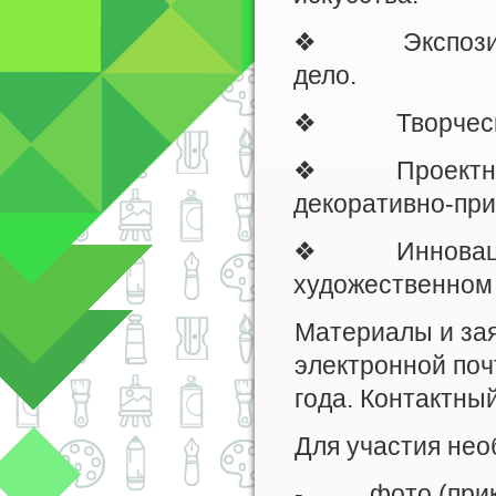
❖ Экспозицион
дело.
❖ Творческое и
❖ Проектная де
декоративно-при
❖ Инновации в
художественном
Материалы и зая
электронной поч
года. Контактный
Для участия нео
- фото (прикре