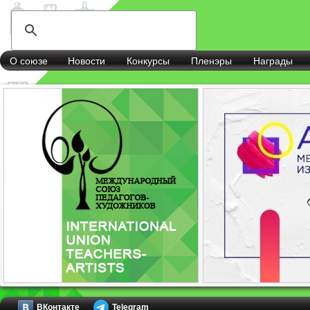
О союзе
Новости
Конкурсы
Пленэры
Награды
ВКонтакте
Telegram