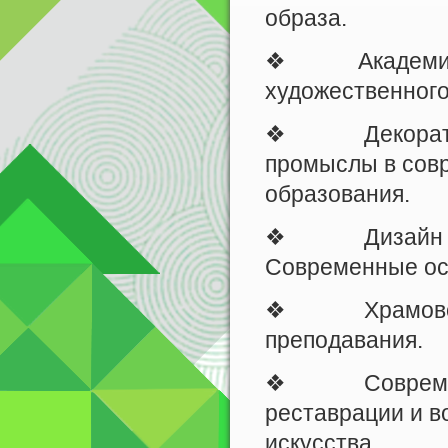
образа.
❖ Академичес
художественного
❖ Декоративно
промыслы в сов
образования.
❖ Дизайн и ар
Современные ос
❖ Храмовое иск
преподавания.
❖ Современные
реставрации и в
искусства.