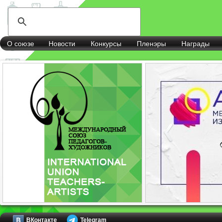
О союзе
Новости
Конкурсы
Пленэры
Награды
ВКонтакте
Telegram