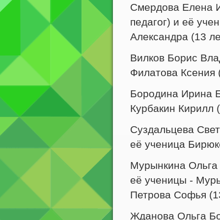
Смердова Елена И
педагог) и её уче
Александра (13 ле
Вилков Борис Влад
Филатова Ксения (
Бородина Ирина Бо
Курбакин Кирилл (
Суздальцева Светл
её ученица Бирюко
Мурынкина Ольга 
её ученицы - Муры
Петрова Софья (13
Жданова Ольга Бор