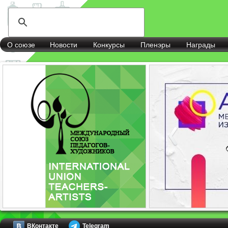
О союзе
Новости
Конкурсы
Пленэры
Награды
ВКонтакте
Telegram