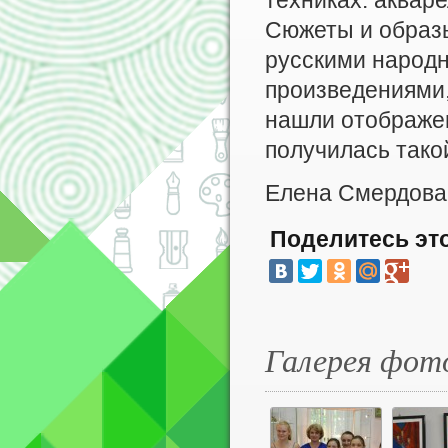
техниках: акваре
Сюжеты и образы
русскими народ
произведениями
нашли отображен
получилась такой
Елена Смердова
Поделитесь эт
Галерея фот