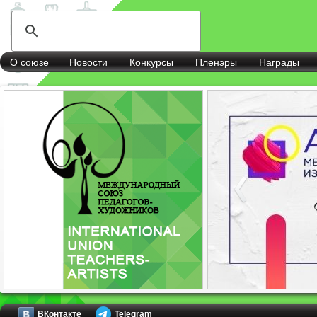
О союзе
Новости
Конкурсы
Пленэры
Награды
ВКонтакте
Telegram