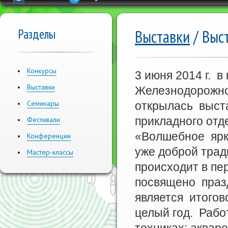
Разделы
Выставки
/ Выс
Конкурсы
3 июня 2014 г. в
Выставки
Железнодорожно
Семинары
открылась выст
прикладного от
Фестивали
«Волшебное ярк
Конференции
уже доброй трад
Мастер-классы
происходит в пе
посвящено праз
является итогов
целый год. Раб