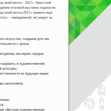
д моей мечты - 2017». Иркутский
едение итоговой выставки лауреатов
род моей мечты-2017» заявило ещё
татус – передвижной, её увидят во
го искусства, создание для них
ятельности с целью
тектурному наследию городов
я выразить в художественном
й культуры;
ветственности за будущее наших
ры школьников.
ление
;
га;
ия «Детская художественная