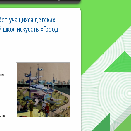
бот учащихся детских
 школ искусств «Город
кол
х
ств