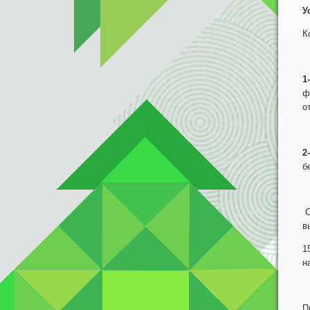
У
К
1
ф
о
2
б
С
в
1
н
П