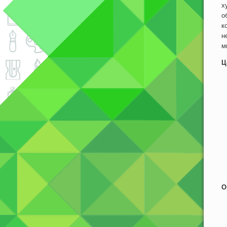
х
о
к
н
м
Ц
О