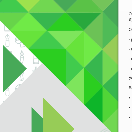
О
Д
О
-
-
-
-
У
В
•
•
•