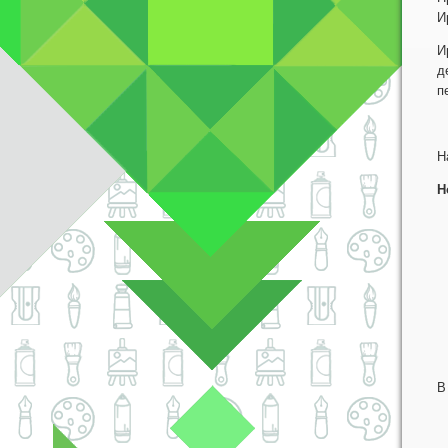
И
И
д
п
Н
Н
3
В