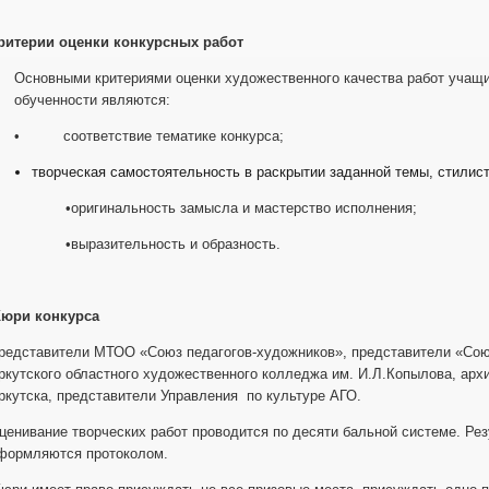
ритерии оценки конкурсных работ
Основными критериями оценки художественного качества работ учащи
обученности являются:
• соответствие тематике конкурса;
творческая самостоятельность в раскрытии заданной темы, стилис
•оригинальность замысла и мастерство исполнения;
•выразительность и образность.
юри конкурса
редставители МТОО «Союз педагогов-художников», представители «Со
ркутского областного художественного колледжа им. И.Л.Копылова, архи
ркутска, представители Управления по культуре АГО.
ценивание творческих работ проводится по десяти бальной системе. Ре
формляются протоколом.