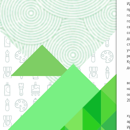
И
п
г
г
с
с
д
с
у
р
К
д
М
в
н
о
2
Н
х
а
И