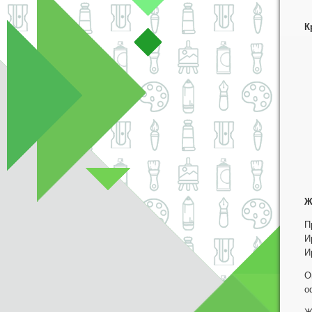
К
Ж
П
И
И
О
о