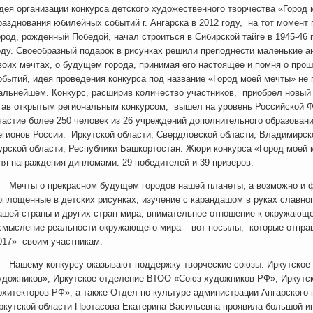
дея организации конкурса детского художественного творчества «Город 
разднования юбилейных событий г. Ангарска в 2012 году, на тот момент 
ород, рожденный Победой, начал строиться в Сибирской тайге в 1945-46 
оду. Своеобразный подарок в рисунках решили преподнести маленькие ан
воих мечтах, о будущем города, принимая его настоящее и помня о пр
обытий, идея проведения конкурса под название «Город моей мечты» не 
альнейшем. Конкурс, расширив количество участников, приобрел новый ст
тав открытым региональным конкурсом, вышел на уровень Российской 
частие более 250 человек из 26 учреждений дополнительного образован
егионов России: Иркутской области, Свердловской области, Владимирско
урской области, Республики Башкортостан. Жюри конкурса «Город моей
ля награждения дипломами: 29 победителей и 39 призеров.
ечты о прекрасном будущем городов нашей планеты, а возможно и фа
оплощенные в детских рисунках, изучение с карандашом в руках славно
ашей страны и других стран мира, внимательное отношение к окружающ
смысление реальности окружающего мира – вот посылы, которые отправ
017» своим участникам.
ашему конкурсу оказывают поддержку творческие союзы: Иркутское 
удожников», Иркутское отделение ВТОО «Союз художников РФ», Иркутс
рхитекторов РФ», а также Отдел по культуре администрации Ангарского г
ркутской области Протасова Екатерина Васильевна проявила большой и