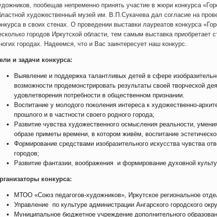
удожников, пообещав непременно принять участие в жюри конкурса «Горо
бластной художественный музей им. В.П.Сукачева дал согласие на пров
онкурса в своих стенах. О проведении выставки лауреатов конкурса «Го
есколько городов Иркутской области, тем самым выставка приобретает с
ногих городах. Надеемся, что и Вас заинтересует наш конкурс.
ели и задачи конкурса:
Выявление и поддержка талантливых детей в сфере изобразительно
возможности продемонстрировать результаты своей творческой де
удовлетворения потребности в общественном признании.
Воспитание у молодого поколения интереса к художественно-архи
прошлого и в частности своего родного города;
Развитие чувства художественного осмысления реальности, умени
образе приметы времени, в котором живём, воспитание эстетическо
Формирование средствами изобразительного искусства чувства от
городов;
Развитие фантазии, воображения и формирование духовной культу
рганизаторы конкурса:
МТОО «Союз педагогов-художников», Иркутское региональное отде
Управление по культуре администрации Ангарского городского окру
Муниципальное бюджетное учреждение дополнительного образован