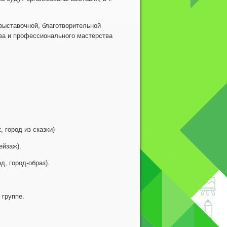
 выставочной, благотворительной
ва и профессионального мастерства
, город из сказки)
ейзаж).
д, город-образ).
 группе.