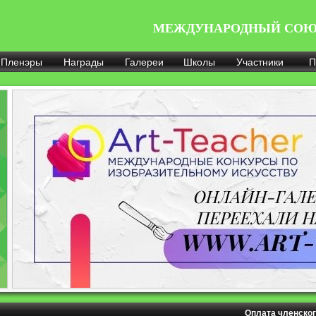
МЕЖДУНАРОДНЫЙ СОЮ
Пленэры
Награды
Галереи
Школы
Участники
П
Оплата членског