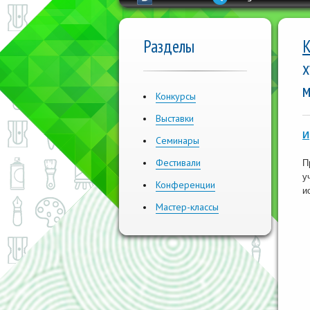
Разделы
К
х
м
Конкурсы
Выставки
И
Семинары
Фестивали
П
у
Конференции
и
Мастер-классы