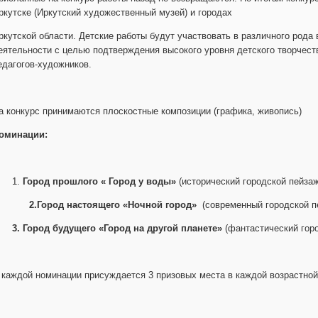
ркутске (Иркутский художественный музей) и городах
ркутской области. Детские работы будут участвовать в различного рода
еятельности с целью подтверждения высокого уровня детского творчест
едагогов-художников.
а конкурс принимаются плоскостные композиции (графика, живопись)
оминации:
1.
Город прошлого « Город у воды»
(исторический городской пейзаж
2.Город настоящего «Ночной город»
(современный городской п
. Город будущего «Город на другой планете»
(фантастический горо
 каждой номинации присуждается 3 призовых места в каждой возрастной