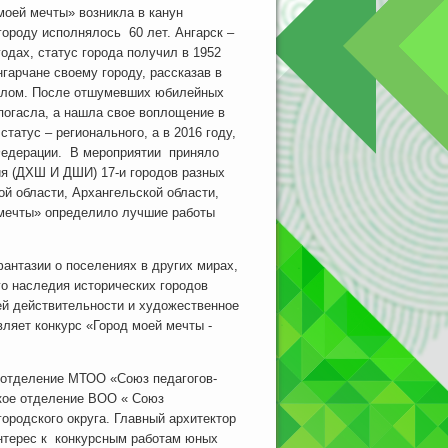
моей мечты» возникла в канун
городу исполнялось 60 лет. Ангарск –
годах, статус города получил в 1952
гарчане своему городу, рассказав в
ошлом. После отшумевших юбилейных
погасла, а нашла свое воплощение в
атус – регионального, а в 2016 году,
Федерации. В мероприятии приняло
ия (ДХШ И ДШИ) 17-и городов разных
й области, Архангельской области,
 мечты» определило лучшие работы
нтазии о поселениях в других мирах,
го наследия исторических городов
ей действительности и художественное
ляет конкурс «Город моей мечты -
отделение МТОО «Союз педагогов-
кое отделение ВОО « Союз
ородского округа. Главный архитектор
нтерес к конкурсным работам юных