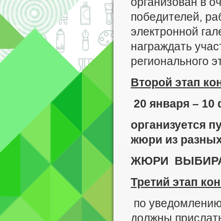
организован в о
победителей, ра
электронной гал
награждать учас
регионального э
Второй этап
кон
20 января – 10
организуется п
жюри из разных
ЖЮРИ ВЫБИРА
Третий этап
кон
по уведомлению
должны прислать