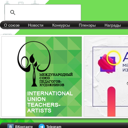
О союзе
Новости
Конкурсы
Пленэры
Награды
ВКонтакте
Telegram