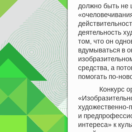
должно быть не 
«очеловечивания
действительност
деятельность ху
том, что он одн
вдумываться в о
изобразительном
средства, а пот
помогать по-нов
Конкурс орган
«Изобразительно
художественно-п
и предпрофессио
интереса» к кул