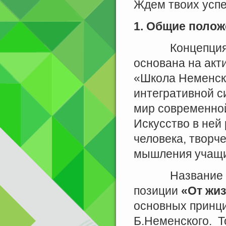
Ждем твоих успе
1. Общие полож
Концепция Меж
основана на акт
«Школа Неменско
интегративной с
мир современной
Искусство в ней
человека, творч
мышления учащи
Название конк
позиции
«От жиз
основных принци
Б.Неменского. Т