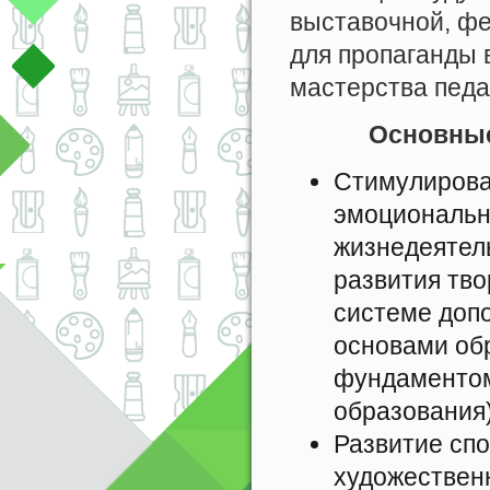
выставочной, фе
для пропаганды 
мастерства педа
Основные за
Стимулирова
эмоциональн
жизнедеятель
развития тво
системе допо
основами обр
фундаментом
образования)
Развитие спо
художественн