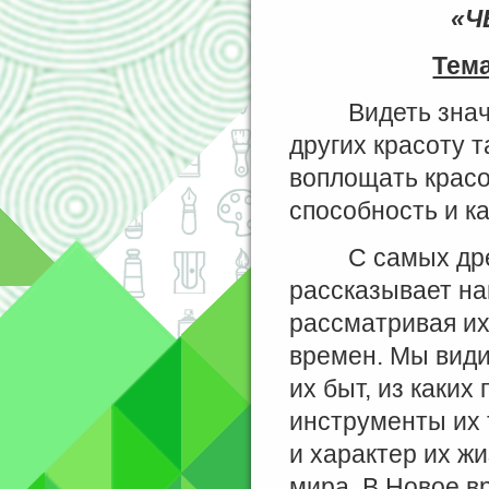
«Ч
Тема
Видеть значите
других красоту т
воплощать красо
способность и к
С самых древн
рассказывает на
рассматривая их
времен. Мы види
их быт, из каких
инструменты их
и характер их ж
мира. В Новое в