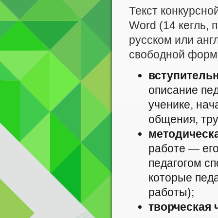
Текст конкурсно
Word (14 кегль,
русском или анг
свободной форме
вступительн
описание пед
ученике, нач
общения, тру
методическа
работе — его
педагогом сп
которые педа
работы);
творческая 