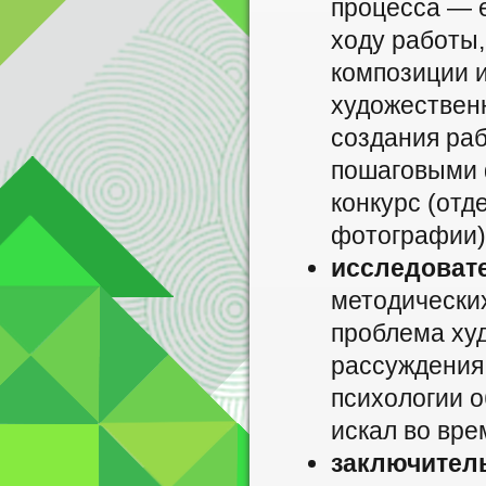
процесса — е
ходу работы
композиции и
художествен
создания раб
пошаговыми 
конкурс (отд
фотографии)
исследовате
методических
проблема худ
рассуждения,
психологии о
искал во вре
заключитель