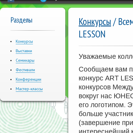
Разделы
Конкурсы
/ Все
LESSON
Конкурсы
Выставки
Уважаемые колл
Семинары
Сообщаем вам п
Фестивали
конкурс ART LES
Конференции
конкурсов Межд
Мастер-классы
вокруг нас ЮНЕС
его логотипом. 
больше участник
(завершение приё
интереснейший к