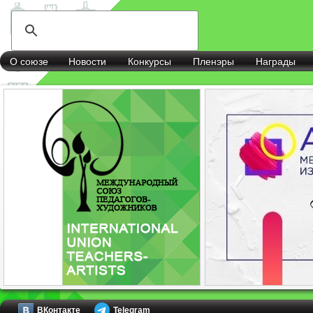
О союзе
Новости
Конкурсы
Пленэры
Награды
ВКонтакте
Telegram