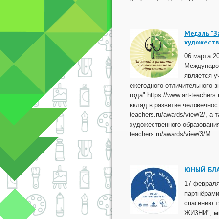
Медаль "З
художеств
06 марта 2
Международ
является у
ежегодного отличительного з
года" https://www.art-teachers
вклад в развитие человечности
teachers.ru/awards/view/2/, а
художественного образования"
teachers.ru/awards/view/3/​ М...
ЮНЫЙ БЛ
17 февраля
партнёрами
спасению 
ЖИЗНИ", мы