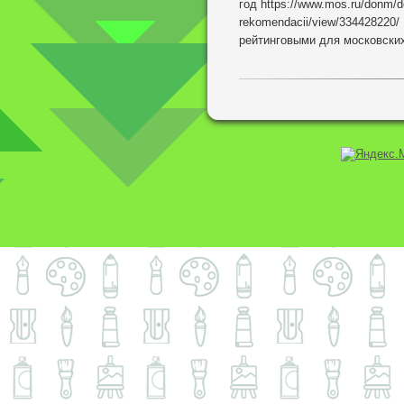
год https://www.mos.ru/donm/
rekomendacii/view/334428220
рейтинговыми для московских