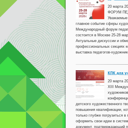
20 марта 
ФОРУМ ПЕ
Уважаемые 
главное событие сферы худож
Международный форум педаго
состоится в Москве 25-28 мар
Актуальные дискуссии и обме
профессиональных секциях к
выставка педагогов-художников
КПК для у
20 марта 2
XIII Между
художников
конференци
детского художественного тв
повышения квалификации, ко
только глубже погрузиться в
оформить свои идеи в систем
документ, подтверждающий п