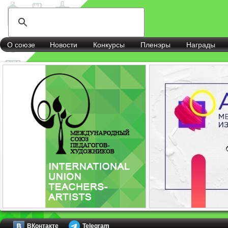
О союзе
Новости
Конкурсы
Пленэры
Награды
ВКонтакте
Telegram