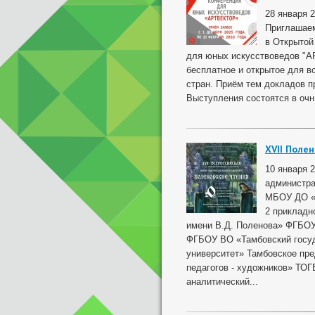
28 января 
Приглашаем
в Открытой
для юных искусствоведов "АР
бесплатное и открытое для в
стран. Приём тем докладов пр
Выступления состоятся в очн.
XVII Поле
10 января 
администра
МБОУ ДО «
2 прикладн
имени В.Д. Поленова» ФГБОУ
ФГБОУ ВО «Тамбовский госуд
университет» Тамбовское пр
педагогов - художников» ТО
аналитический...