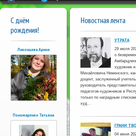
С днём
Новостная лента
рождения!
УТРАТА
29 июля 20
Ликонцева Арина
о безвреме
Амбарцумов
художник и 
Михайловича Неменского, кан
доцент, заслуженный учител
руководитель представитель
педагогов-художников в Респ
только по наградным спискам
худ...
Пономаренко Татьяна
ГРАНИ ТВ
04 июня 202