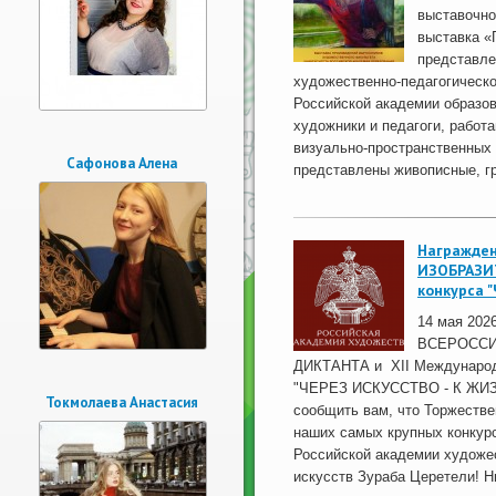
выставочно
выставка «
представле
художественно-педагогическо
Российской академии образов
художники и педагоги, работ
визуально-пространственных 
Сафонова Алена
представлены живописные, гр
Награжден
ИЗОБРАЗИ
конкурса 
14 мая 202
ВСЕРОССИ
ДИКТАНТА и XII Международн
"ЧЕРЕЗ ИСКУССТВО - К ЖИЗ
Токмолаева Анастасия
сообщить вам, что Торжеств
наших самых крупных конкурс
Российской академии художес
искусств Зураба Церетели! Н