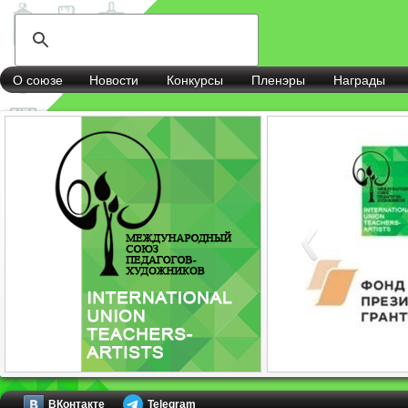
О союзе
Новости
Конкурсы
Пленэры
Награды
ВКонтакте
Telegram