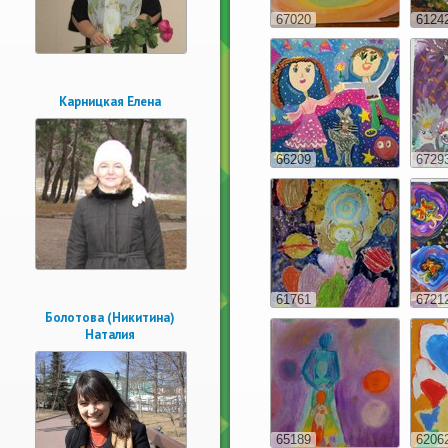
67020
6124
Карницкая Елена
66209
6729
61761
6721
Болотова (Никитина)
Наталия
65189
6206