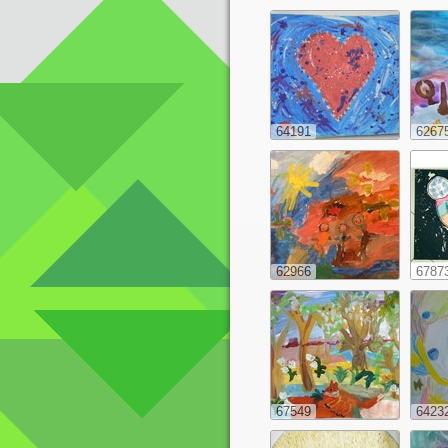
64191
6267
62966
6787
67549
6423