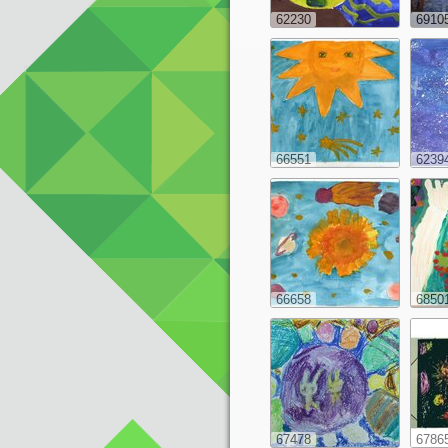
62230
6910
66551
6239
66658
6850
67478
6786