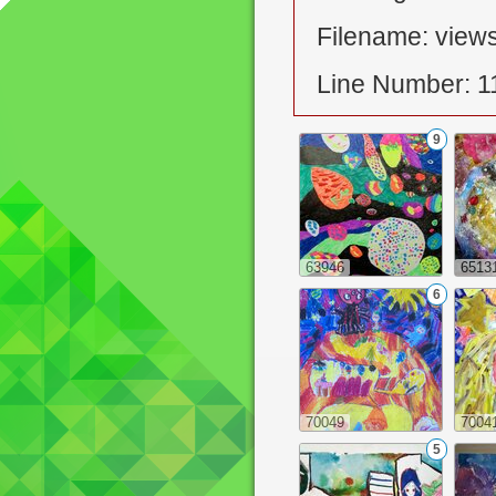
Filename: views
Line Number: 1
9
63946
6513
6
70049
7004
5