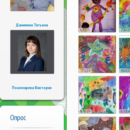
Данилина Татьяна
62155
7003
70114
6643
Пономарева Виктория
67619
6930
Опрос