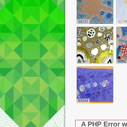
64193
6274
63943
6252
63164
A PHP Error 