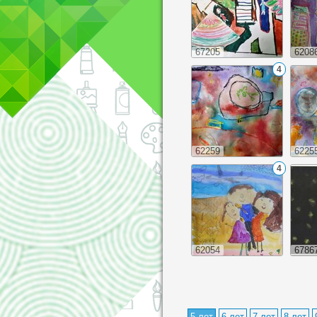
67205
6208
4
62259
6225
4
62054
6786
5 лет
6 лет
7 лет
8 лет