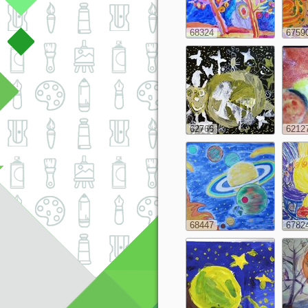
68324
6759
62766
6212
68447
6782