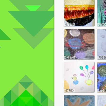
67279
6770
62372
7015
67559
6704