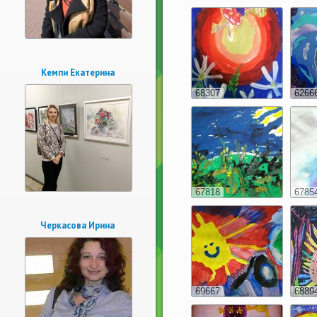
Кемпи Екатерина
68307
6266
67818
6785
Черкасова Ирина
69667
6889