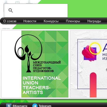
О союзе
Новости
Конкурсы
Пленэры
Награды
ВКонтакте
Telegram