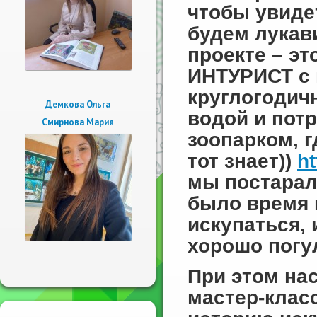
чтобы увиде
будем лукав
проекте – э
ИНТУРИСТ с 
круглогодич
Демкова Ольга
водой и пот
Смирнова Мария
зоопарком, 
тот знает))
ht
мы постарал
было время и
искупаться,
хорошо погу
При этом на
мастер-класс