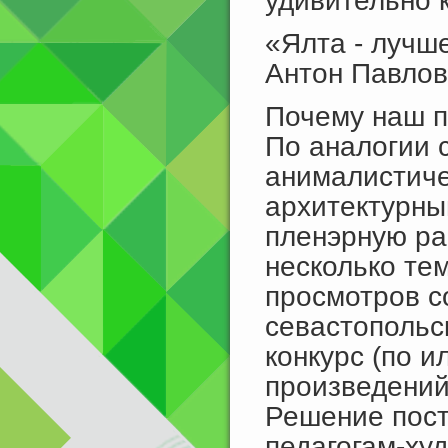
удивительно 
«Ялта - лучш
Антон Павлов
Почему наш 
По аналогии 
анималистиче
архитектурны
пленэрную ра
несколько те
просмотров с
севастопольс
конкурс (по 
произведений
Решение пост
педагогам-худ