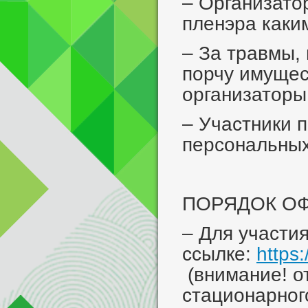
– Организато
пленэра каки
– За травмы,
порчу имущес
организаторы 
– Участники 
персональны
ПОРЯДОК О
– Для участи
ссылке:
https
(внимание! о
стационарног