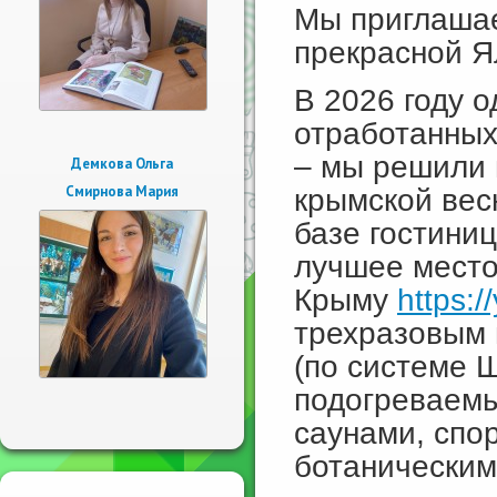
Мы приглашае
прекрасной Я
В 2026 году 
отработанных
– мы решили 
Демкова Ольга
Смирнова Мария
крымской вес
базе гостини
лучшее место
Крыму
https://
трехразовым 
(по системе 
подогреваемы
саунами, спо
ботаническим