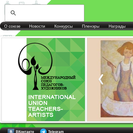
О союзе
Новости
Конкурсы
Пленэры
Награды
ВКонтакте
Telegram