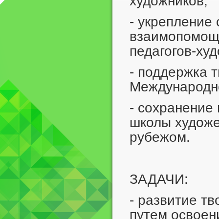
художников;
- укрепление
взаимопомощи
педагогов-ху
- поддержка 
Международно
- сохранение
школы художе
рубежом.
ЗАДАЧИ:
- развитие т
путем освоен