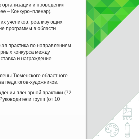
к организации и проведения
ее – Конкурс–пленэр).
 их учеников, реализующих
е программы в области
рная практика по направлениям
эрных конкурса между
ыставка и награждение
члены Тюменского областного
а педагогов-художников.
ждении пленэрной практики (72
Руководители групп (от 10
.