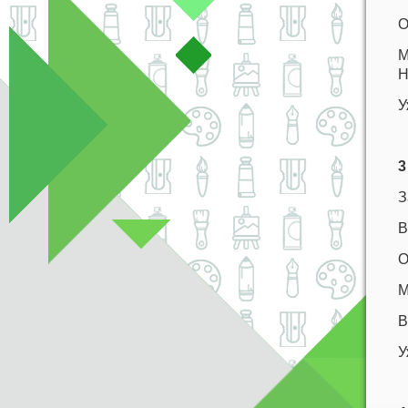
О
М
Н
У
3
З
В
О
М
В
У