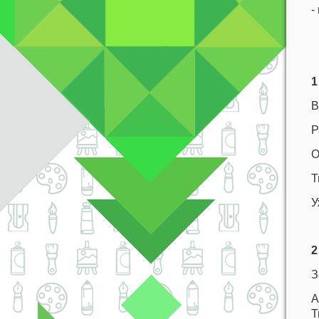
-
1
В
Р
О
Т
У
2
З
А
Т