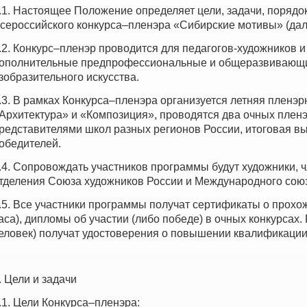
.1. Настоящее Положение определяет цели, задачи, порядо
сероссийского конкурса–пленэра «Сибирские мотивы» (дал
.2. Конкурс–пленэр проводится для педагогов-художников и
ополнительные предпрофессиональные и общеразвивающи
зобразительного искусства.
.3. В рамках Конкурса–пленэра организуется летняя пленэ
Архитектура» и «Композиция», проводятся два очных плен
редставителями школ разных регионов России, итоговая в
обедителей.
.4. Сопровождать участников программы будут художники, 
тделения Союза художников России и Международного союз
.5. Все участники программы получат сертификаты о прохо
аса), дипломы об участии (либо победе) в очных конкурсах. 
еловек) получат удостоверения о повышении квалификации
. Цели и задачи
.1. Цели Конкурса–пленэра: