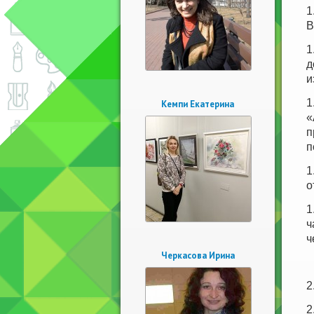
1
В
1
д
и
1
Кемпи Екатерина
«
п
п
1
о
1
ч
ч
Черкасова Ирина
2
2