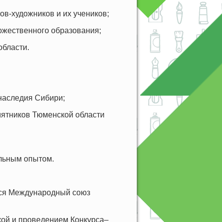
ов-художников и их учеников;
дожественного образования;
области.
 наследия Сибири;
мятников Тюменской области
альным опытом.
тся Международный союз
кой и проведением Конкурса–