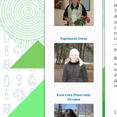
Н
Т
Я
х
с
п
Карницкая Елена
г
—
п
В
«
ш
у
д
п
Болотова (Никитина)
Наталия
1