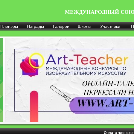
МЕЖДУНАРОДНЫЙ СОЮ
Пленэры
Награды
Галереи
Школы
Участники
П
Оплата членског