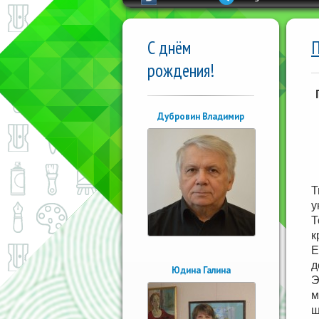
С днём
П
рождения!
Дубровин Владимир
Т
у
Т
к
Е
д
Юдина Галина
Э
м
ш