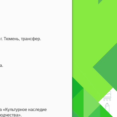
й
г. Тюмень, трансфер.
а.
да «Культурное наследие
одчества».