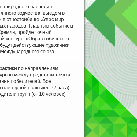
 и природного наследия
янного зодчества, выедем в
 и в этностойбище «Увас мир
нных народов. Главным событием
Кремля, пройдёт очный
й конкурс, «Образ сибирского
 будут действующие художники
 Международного союза
практики по направлениям
курсов между представителями
ения победителей. Все
пленэрной практики (72 часа),
дители групп (от 10 человек)