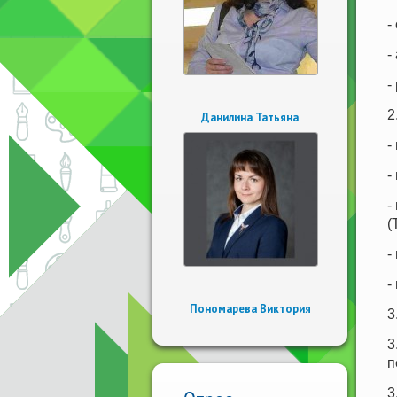
-
-
-
2
Данилина Татьяна
-
-
-
(
-
-
Пономарева Виктория
3
3
п
3