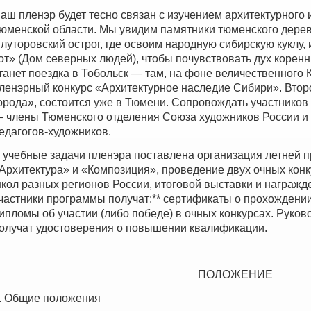
аш пленэр будет тесно связан с изучением архитектурного
юменской области. Мы увидим памятники тюменского дерев
луторовский острог, где освоим народную сибирскую куклу,
от» (Дом северных людей), чтобы почувствовать дух коре
танет поездка в Тобольск — там, на фоне величественного 
ленэрный конкурс «Архитектурное наследие Сибири». Второ
орода», состоится уже в Тюмени. Сопровождать участников
 члены Тюменского отделения Союза художников России и
едагогов-художников.
 учебные задачи пленэра поставлена организация летней 
Архитектура» и «Композиция», проведение двух очных кон
кол разных регионов России, итоговой выставки и награжд
частники программы получат:** сертификаты о прохождении 
ипломы об участии (либо победе) в очных конкурсах. Руково
олучат удостоверения о повышении квалификации.
ПОЛОЖЕНИЕ
. Общие положения