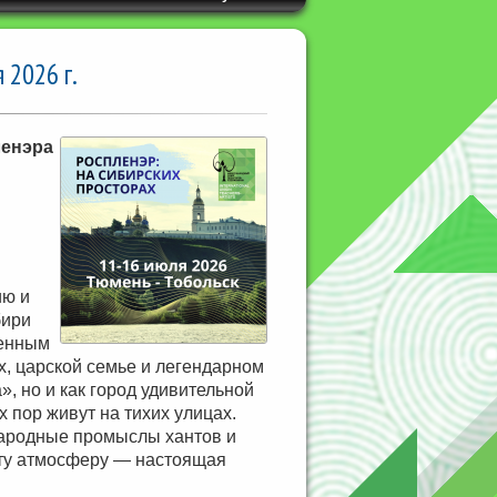
2026 г.
енэра
ию и
бири
менным
х, царской семье и легендарном
, но и как город удивительной
 пор живут на тихих улицах.
 народные промыслы хантов и
 эту атмосферу — настоящая