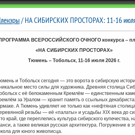
ленэры
/ НА СИБИРСКИХ ПРОСТОРАХ: 11-16 июля 
ПРОГРАММА ВСЕРОССИЙСКОГО ОЧНОГО конкурса – пл
«НА СИБИРСКИХ ПРОСТОРАХ»
Тюмень – Тобольск, 11-16 июля 2026 г.
юмень и Тобольск сегодня — это ворота в сибирскую истор
никальное место силы для художника. Древняя столица Си
обольск с её белокаменным Кремлём — единственным ка
ремлём за Уралом — хранит память о ссыльных декабриста
рмаке. А Тюмень удивляет не только как «нефтяная столица»
еревянной резьбы — её «палаты» и усадьбы XIX века до сих
то край, где переплелись культура сибирского купечества,
анси, а также великая русская архитектура. Погружение в
кола для юного живописца.