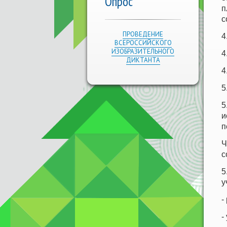
Опрос
п
с
ПРОВЕДЕНИЕ
4
ВСЕРОССИЙСКОГО
ИЗОБРАЗИТЕЛЬНОГО
4
ДИКТАНТА
4
5
5
и
п
Ч
с
5
у
-
-