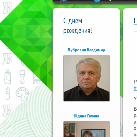
С днём
П
рождения!
Дубровин Владимир
Р
h
У
В
р
Юдина Галина
а
о
п