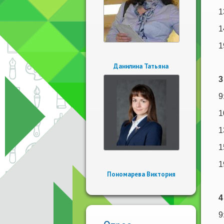
1
1
1
Данилина Татьяна
3
9
1
1
1
1
Пономарева Виктория
4
9