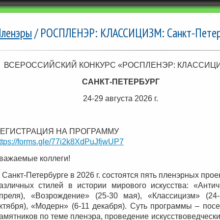
ленэры
/ РОСПЛЕНЭР: КЛАССИЦИЗМ: Санкт-Петербу
ВСЕРОССИЙСКИЙ КОНКУРС «РОСПЛЕНЭР: КЛАССИЦ
САНКТ-ПЕТЕРБУРГ
24-29 августа 2026 г.
ЕГИСТРАЦИЯ НА ПРОГРАММУ
ttps://forms.gle/77i2k8XdPuJfjwUP7
важаемые коллеги!
 Санкт-Петербурге в 2026 г. состоятся пять пленэрных про
азличных стилей в истории мирового искусства: «Антич
преля), «Возрождение» (25-30 мая), «Классицизм» (24-
ктября), «Модерн» (6-11 декабря). Суть программы – пос
амятников по теме пленэра, проведение искусствоведчески