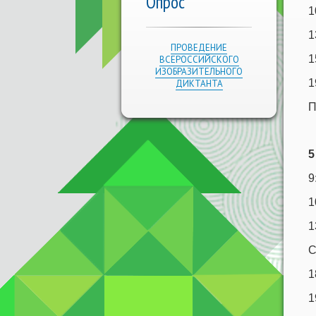
Опрос
1
1
ПРОВЕДЕНИЕ
1
ВСЕРОССИЙСКОГО
ИЗОБРАЗИТЕЛЬНОГО
1
ДИКТАНТА
П
5
9
1
1
С
1
1