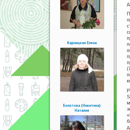
д
П
п
с
с
п
Карницкая Елена
п
о
п
п
(
п
к
Р
S
м
Болотова (Никитина)
з
Наталия
«
б
д