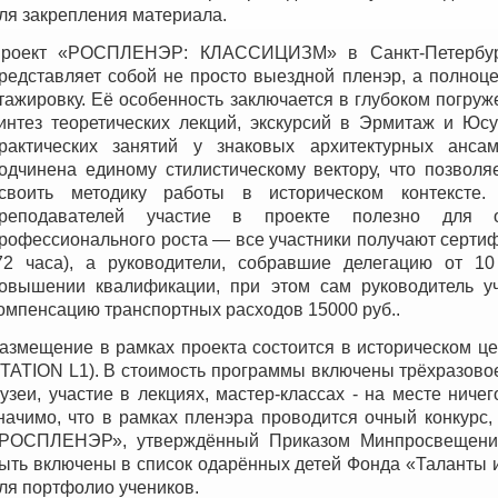
ля закрепления материала.
роект «РОСПЛЕНЭР: КЛАССИЦИЗМ» в Санкт-Петербурге
редставляет собой не просто выездной пленэр, а полноц
тажировку. Её особенность заключается в глубоком погруж
интез теоретических лекций, экскурсий в Эрмитаж и Юс
рактических занятий у знаковых архитектурных анса
одчинена единому стилистическому вектору, что позволя
своить методику работы в историческом контексте.
реподавателей участие в проекте полезно для о
рофессионального роста — все участники получают сертиф
72 часа), а руководители, собравшие делегацию от 1
овышении квалификации, при этом сам руководитель уч
омпенсацию транспортных расходов 15000 руб..
азмещение в рамках проекта состоится в историческом це
TATION L1). В стоимость программы включены трёхразовое
узеи, участие в лекциях, мастер-классах - на месте ниче
начимо, что в рамках пленэра проводится очный конкурс,
РОСПЛЕНЭР», утверждённый Приказом Минпросвещения
ыть включены в список одарённых детей Фонда «Таланты и
ля портфолио учеников.