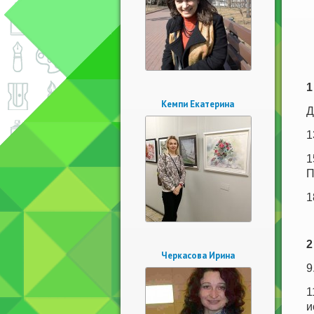
1
Кемпи Екатерина
Д
1
1
П
1
2
Черкасова Ирина
9
1
и