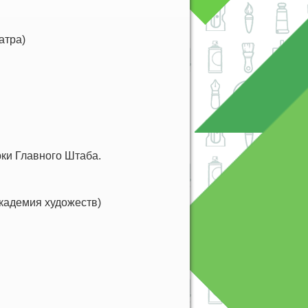
атра)
ки Главного Штаба.
кадемия художеств)