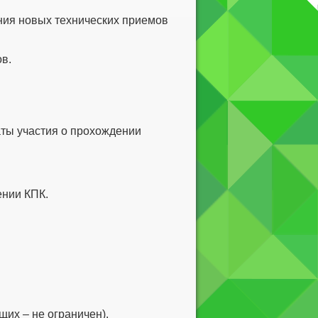
ения новых технических приемов
в.
аты участия о прохождении
ении КПК.
щих – не ограничен).