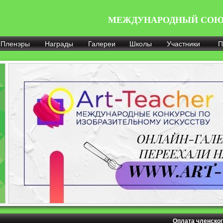
МЕЖДУНАРОДНЫЙ СОЮ
Пленэры
Награды
Галереи
Школы
Участники
П
Оплата членског