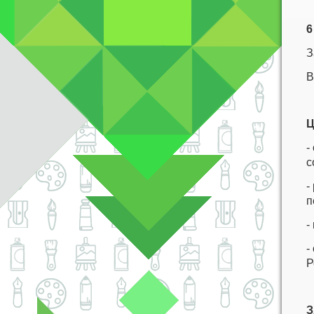
6
З
В
Ц
-
с
-
п
-
-
Р
З