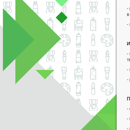
-
в
-
И
-
т
-
-
П
-
-
-