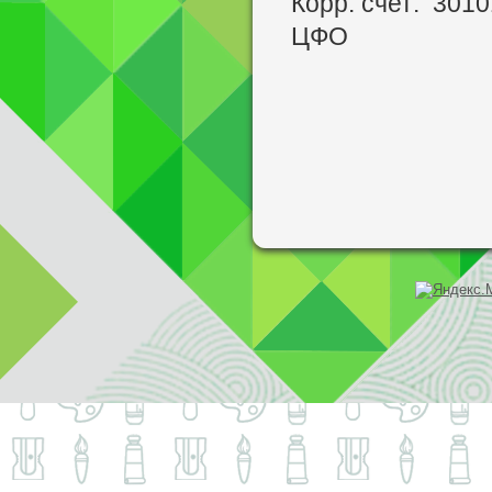
Корр. счет: 30
ЦФО