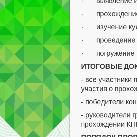
· выявление и п
· прохождение 
· изучение кул
· проведение п
· погружение в
ИТОГОВЫЕ ДО
- все участники
участия о прохо
- победители ко
- руководители г
прохождении КП