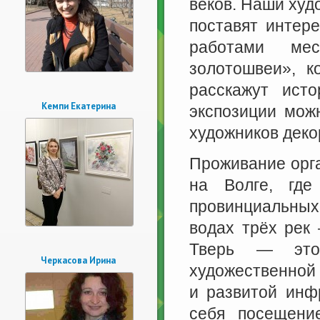
веков. Наши худ
поставят интер
работами ме
золотошвеи», к
расскажут ист
Кемпи Екатерина
экспозиции мож
художников деко
Проживание орга
на Волге, где
провинциальных
водах трёх рек 
Тверь — это 
Черкасова Ирина
художественной
и развитой инф
себя посещени