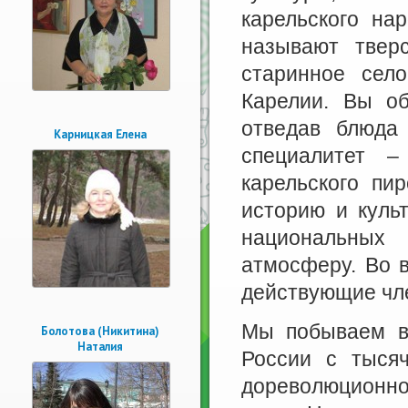
карельского на
называют твер
старинное сел
Карелии. Вы об
отведав блюда
Карницкая Елена
специалитет 
карельского пи
историю и куль
национальных
атмосферу. Во 
действующие чл
Мы побываем в
Болотова (Никитина)
Наталия
России с тыся
дореволюционной 