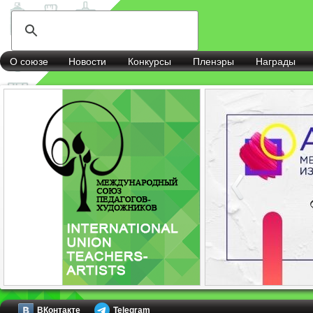
О союзе
Новости
Конкурсы
Пленэры
Награды
ВКонтакте
Telegram