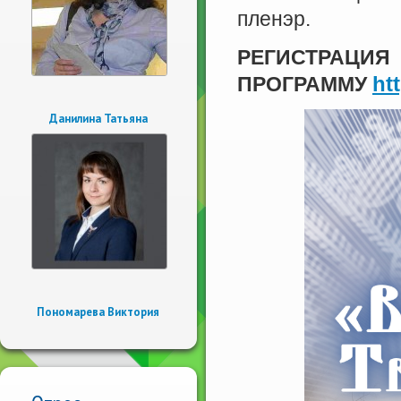
пленэр.
РЕГ
ht
ПРОГРАММУ
Данилина Татьяна
Пономарева Виктория