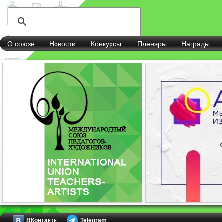
О союзе
Новости
Конкурсы
Пленэры
Награды
ВКонтакте
Telegram