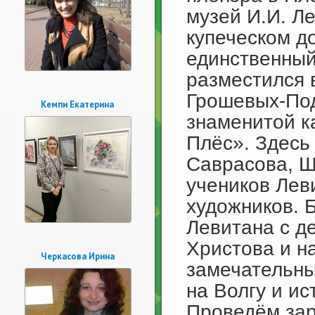
музей И.И. Л
купеческом до
единственный
разместился 
Грошевых-Под
Кемпи Екатерина
знаменитой к
Плёс». Здесь
Саврасова, Ш
учеников Лев
художников. 
Левитана с д
Христова и н
Черкасова Ирина
замечательны
на Волгу и и
Проведём зар