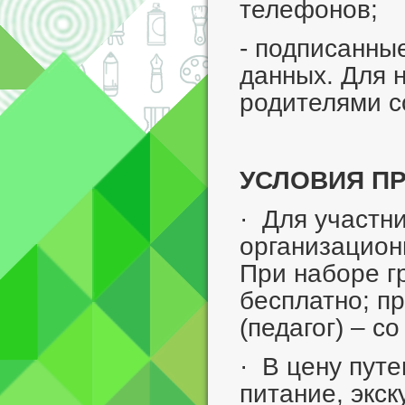
телефонов;
- подписанны
данных. Для 
родителями с
УСЛОВИЯ П
· Для участн
организационн
При наборе гр
бесплатно; пр
(педагог) – с
· В цену путе
питание, экс