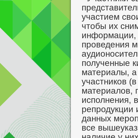
представител
участием сво
чтобы их сни
информации,
проведения м
аудионосител
полученные ки
материалы, а
участников (в
материалов, 
исполнения, 
репродукции 
данных меропр
все вышеуказ
наличие у ни