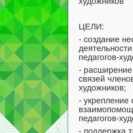
художников
ЦЕЛИ:
- создание не
деятельности
педагогов-ху
- расширение
связей член
художников;
- укрепление
взаимопомощи
педагогов-ху
- поддержка 