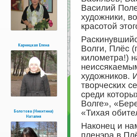
Василий Поле
художники, в
красотой этог
Раскинувшийс
Карницкая Елена
Волги, Плёс 
километра!) 
неиссякаемым
художников. 
творческих се
среди которы
Волге», «Бер
«Тихая обите
Болотова (Никитина)
Наталия
Наконец и на
пленэра в Пл