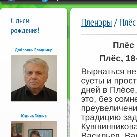
С днём
Пленэры
/ Плёс
рождения!
Плёс 
Дубровин Владимир
Плёс, 18
Вырваться не
суеты и прос
дней в Плёсе,
это, без сомн
преувеличени
традицию зад
Юдина Галина
Кувшинникова
Васильев, Ва