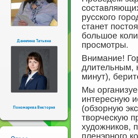
составляющих
русского гор
станет посто
большое коли
Данилина Татьяна
просмотры.
Внимание! Го
длительным, 
минут), берит
Мы организуе
интересную и
(обзорную эк
Пономарева Виктория
творческую п
художников, 
пленэрного к