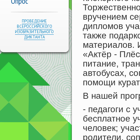
Опрос
Торжественно
вручением се
ПРОВЕДЕНИЕ
дипломов уча
ВСЕРОССИЙСКОГО
ИЗОБРАЗИТЕЛЬНОГО
также подарк
ДИКТАНТА
материалов. 
«Актёр - Плёс»
питание, тра
автобусах, с
помощи курат
В нашей прог
- педагоги с 
бесплатное у
человек; учас
родители, со