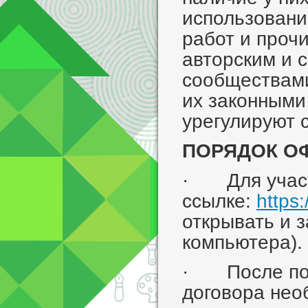
использовани
работ и проч
авторским и 
сообществами
их законными
урегулируют 
ПОРЯДОК О
· Для участ
ссылке:
https
открывать и 
компьютера).
· После под
договора нео