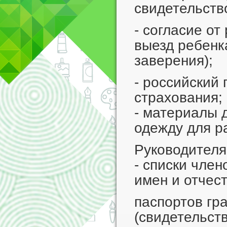
свидетельство
- согласие от
выезд ребенк
заверения);
- российский
страхования;
- материалы 
одежду для р
Руководителя
- списки член
имен и отчест
паспортов гр
(свидетельст