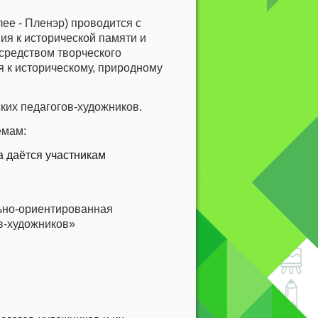
ее - Пленэр) проводится с
ия к исторической памяти и
средством творческого
 к историческому, природному
ких педагогов-художников.
емам:
 даётся участникам
ьно-ориентированная
в-художников»