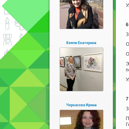
У
6
З
Кемпи Екатерина
О
О
Э
п
У
7
Черкасова Ирина
З
П
Г