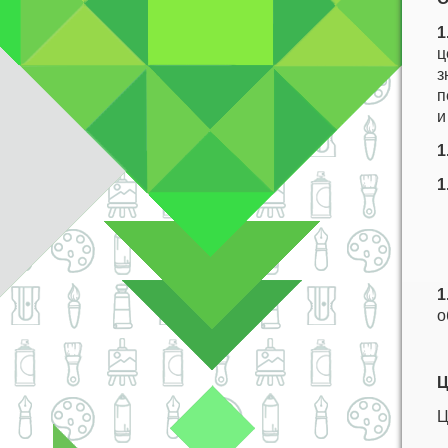
1
ц
з
п
и
1
1
1
о
Ц
Ц