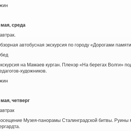
жин
 мая, среда
автрак.
бзорная автобусная экскурсия по городу «Дорогами памяти
бед
кскурсия на Мамаев курган. Пленэр «На берегах Волги» по
едагогов-художников.
жин
 мая, четверг
автрак
осещение Музея-панорамы Сталинградской битвы. Руины м
ергардта.