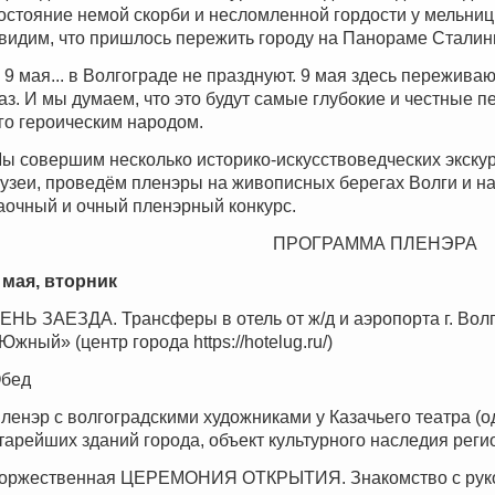
остояние немой скорби и несломленной гордости
у мельниц
видим, что пришлось пережить городу на Панораме Сталин
 9 мая... в Волгограде не празднуют. 9 мая здесь пережива
аз. И мы думаем, что это будут самые глубокие и честные 
го героическим народом.
ы совершим несколько историко-искусствоведческих экскур
узеи, проведём пленэры на живописных берегах Волги и на
аочный и очный пленэрный конкурс.
ПРОГРАММА ПЛЕНЭРА
 мая, вторник
ЕНЬ ЗАЕЗДА. Трансферы в отель от ж/д и аэропорта г. Вол
Южный» (центр города https://hotelug.ru/)
бед
ленэр с волгоградскими художниками у Казачьего театра (о
тарейших зданий города, объект культурного наследия реги
оржественная ЦЕРЕМОНИЯ ОТКРЫТИЯ. Знакомство с руко