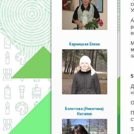
с
У
А
р
е
М
Карницкая Елена
м
з
5
Д
«
О
Болотова (Никитина)
П
Наталия
с
Т