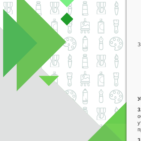
З
У
3
о
у
п
3