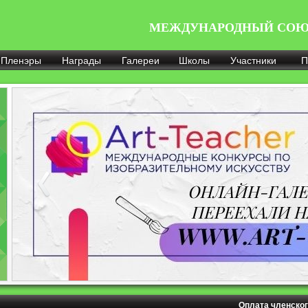
МЕЖДУНАРОДНЫЙ СОЮ
Пленэры
Награды
Галереи
Школы
Участники
П
Оплата членског