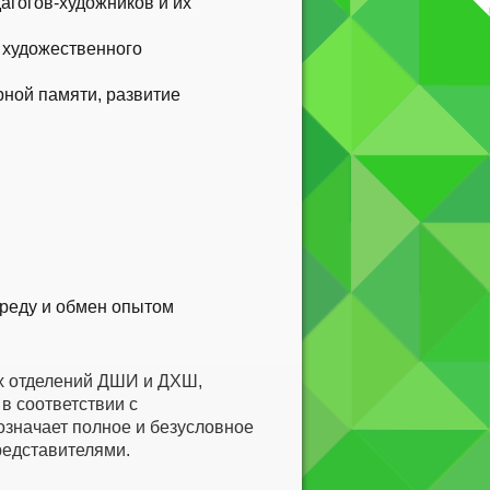
агогов-художников и их
 художественного
рной памяти, развитие
.
среду и обмен опытом
х отделений ДШИ и ДХШ,
в соответствии с
значает полное и безусловное
редставителями.