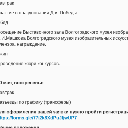
автрак
частие в праздновании Дня Победы
бед
осещение Выставочного зала Волгоградского музея изобра
.И.Машкова Волгоградского музея изобразительных искусс
ленэра, награждение.
жин
роведение жюри конкурсов.
0 мая, воскресенье
автрак
азъезды по графику (трансферы)
ля оформления вашей заявки нужно пройти регистрац
ttps://forms.gle/77i2k8XdPuJfjwUP7
бщие положения