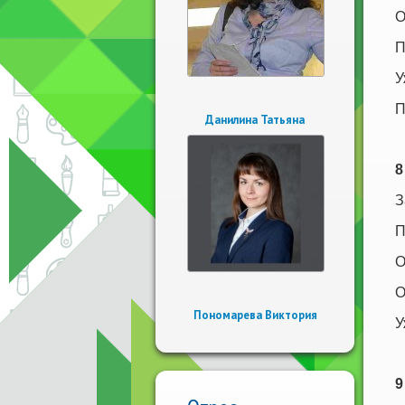
О
П
У
П
Данилина Татьяна
8
З
П
О
О
Пономарева Виктория
У
9