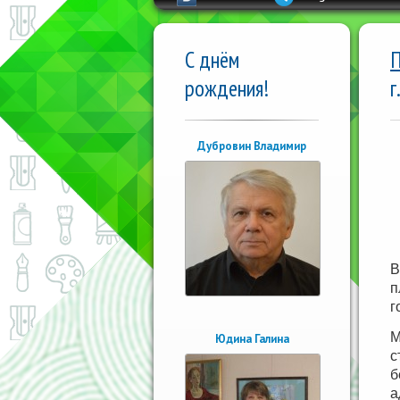
С днём
П
рождения!
г
Дубровин Владимир
В
п
г
М
Юдина Галина
с
б
а