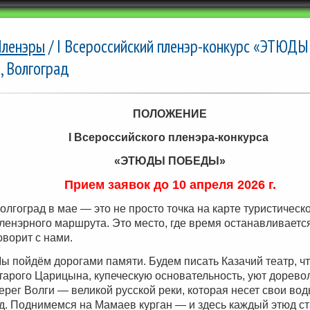
ленэры
/ I Всероссийский пленэр-конкурс «ЭТЮД
., Волгоград
ПОЛОЖЕНИЕ
I Всероссийского пленэра-конкурса
«ЭТЮДЫ ПОБЕДЫ»
Прием заявок до 10 апреля 2026 г.
олгоград в мае — это не просто точка на карте туристическ
ленэрного маршрута. Это место, где время останавливаетс
оворит с нами.
ы пойдём дорогами памяти. Будем писать Казачий театр, ч
тарого Царицына, купеческую основательность, уют дорев
ерег Волги — великой русской реки, которая несет свои в
д. П
однимемся на Мамаев курган — и здесь каждый этюд с