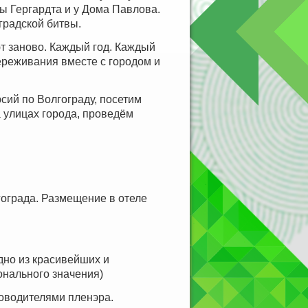
ы Гергардта и у Дома Павлова.
градской битвы.
ют заново. Каждый год. Каждый
переживания вместе с городом и
сий по Волгограду, посетим
 улицах города, проведём
гограда. Размещение в отеле
дно из красивейших и
онального значения)
водителями пленэра.