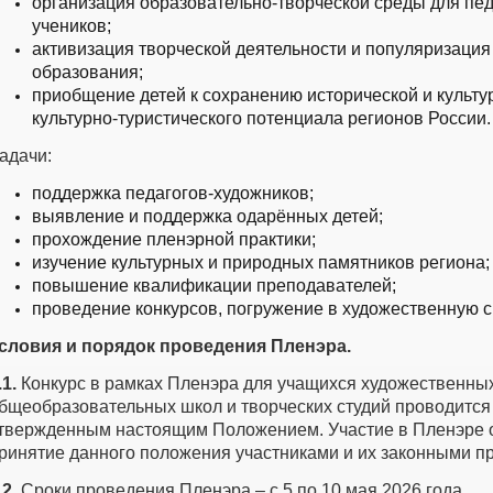
организация образовательно-творческой среды для пед
учеников;
активизация творческой деятельности и популяризация
образования;
приобщение детей к сохранению исторической и культу
культурно-туристического потенциала регионов России
адачи:
поддержка педагогов-художников;
выявление и поддержка одарённых детей;
прохождение пленэрной практики;
изучение культурных и природных памятников региона;
повышение квалификации преподавателей;
проведение конкурсов, погружение в художественную 
словия и порядок проведения Пленэра.
.1.
Конкурс в рамках Пленэра для учащихся художественны
бщеобразовательных школ и творческих студий проводится 
твержденным настоящим Положением. Участие в Пленэре о
ринятие данного положения участниками и их законными п
.2.
Сроки проведения Пленэра – с 5 по 10 мая 2026 года.