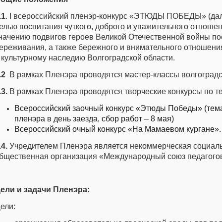
.1
. I всероссийский пленэр-конкурс «ЭТЮДЫ ПОБЕДЫ» (дал
елью воспитания чуткого, доброго и уважительного отношен
начению подвигов героев Великой Отечественной войны по
ереживания, а также бережного и внимательного отношения
 культурному наследию Волгоградской области.
.2
В рамках Пленэра проводятся мастер-классы волгоградс
.3.
В рамках Пленэра проводятся творческие конкурсы по т
Всероссийский заочный конкурс «Этюды Победы» (тема
пленэра в день заезда, сбор работ – 8 мая)
Всероссийский очный конкурс «На Мамаевом кургане».
.4.
Учредителем Пленэра является некоммерческая социал
бщественная организация «Международный союз педагого
ели и задачи Пленэра:
ели: