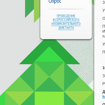
Опрос
З
У
ПРОВЕДЕНИЕ
О
ВСЕРОССИЙСКОГО
ИЗОБРАЗИТЕЛЬНОГО
П
ДИКТАНТА
И
п
У
П
1
З
Р
Д
h
О