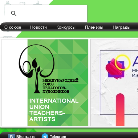
О союзе
Новости
Конкурсы
Пленэры
Награды
ВКонтакте
Telegram