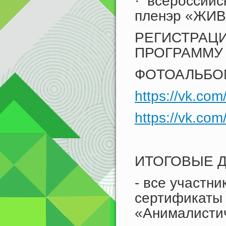
· всероссийск
пленэр «ЖИ
РЕГИСТРАЦИ
ПРОГРАММ
ФОТОАЛЬБОМ
https://vk.c
https://vk.c
ИТОГОВЫЕ 
- все участн
сертификаты 
«Анималистич