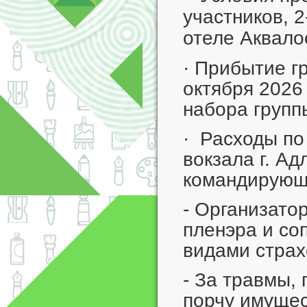
участников, 
отеле Аквал
· Прибытие гр
октября 2026
набора групп
· Расходы по
вокзала г. Ад
командирующ
- Организато
пленэра и со
видами страх
- За травмы,
порчу имущес