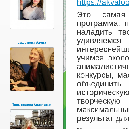
https://akvaloo
Это самая
программа, 
наладить тв
удивляемся
Сафонова Алена
интереснейш
учимся экол
анималистиче
конкурсы, ма
объединить
историческу
творческую
Токмолаева Анастасия
максималь
результат дл