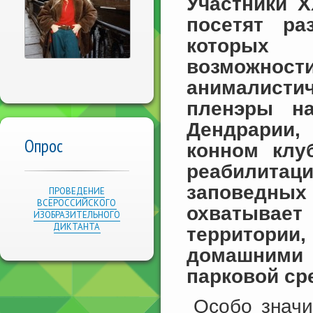
Участники X
посетят ра
которых 
возможн
анималисти
пленэры н
Дендрарии,
Опрос
конном клу
реабилитаци
заповедных 
ПРОВЕДЕНИЕ
ВСЕРОССИЙСКОГО
охватывает
ИЗОБРАЗИТЕЛЬНОГО
ДИКТАНТА
территори
домашними
парковой ср
Особо значим