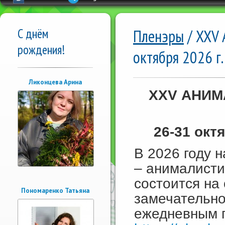
С днём
Пленэры
/ XXV
рождения!
октября 2026 г.
Ликонцева Арина
X
XV
АНИМ
26-31 окт
В 2026 году 
– анималисти
состоится на
Пономаренко Татьяна
замечательн
ежедневным 