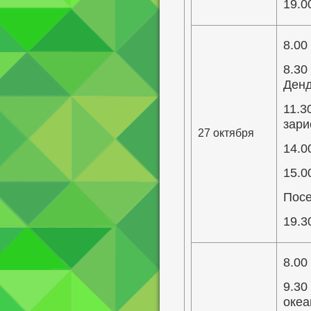
19.0
8.00
8.30
Ден
11.3
зари
27 октября
14.0
15.0
Посе
19.3
8.00
9.30
океа