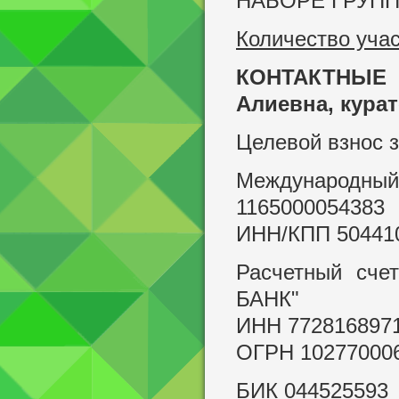
НАБОРЕ ГРУПП
Количество учас
КОНТАКТНЫ
Алиевна, курат
Целевой взнос з
Международн
1165000054383
ИНН/КПП 50441
Расчетный сч
БАНК"
ИНН 772816897
ОГРН 10277000
БИК 044525593