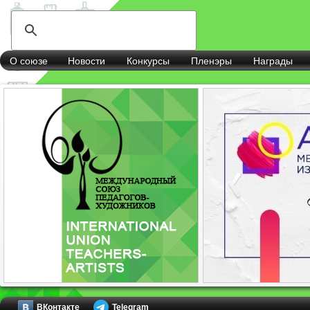
О союзе
Новости
Конкурсы
Пленэры
Награды
ВКонтакте
Telegram