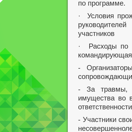
по программе.
· Условия прож
руководителе
участников
· Расходы по о
командирующая 
- Организатор
сопровождающих
- За травмы, 
имущества во в
ответственности
- Участники сво
несовершенно