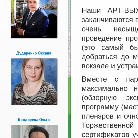
Наши АРТ-ВЫХ
заканчиваются в
очень насыщ
проведение про
(это самый б
Дударенко Оксана
добраться до м
вокзале и устра
Вместе с пар
максимально н
(обзорную экс
программу (мас
пленэров и очн
Бондарева Ольга
Торжественно
сертификатов у