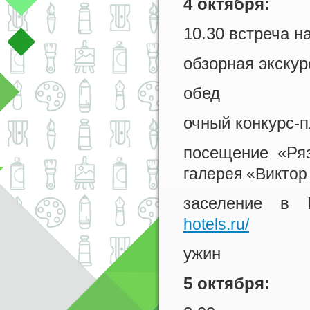
4 октября:
10.30 встреча н
обзорная экску
обед
очный конкурс-
посещение «Ря
галерея «Виктор
заселение в К
hotels.ru/
ужин
5 октября: