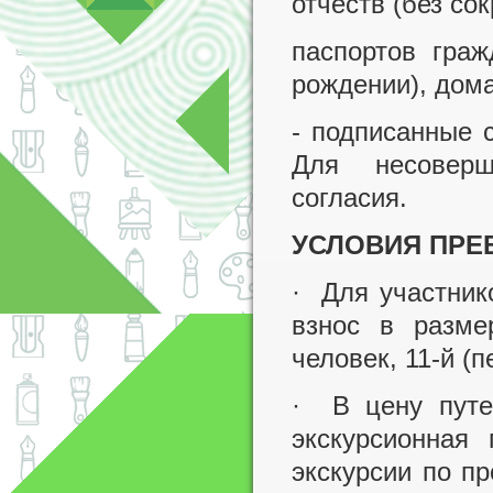
отчеств (без со
паспортов граж
рождении), дом
- подписанные 
Для несоверш
согласия.
УСЛОВИЯ ПРЕ
· Для участник
взнос в разме
человек, 11-й (
· В цену путев
экскурсионная
экскурсии по пр