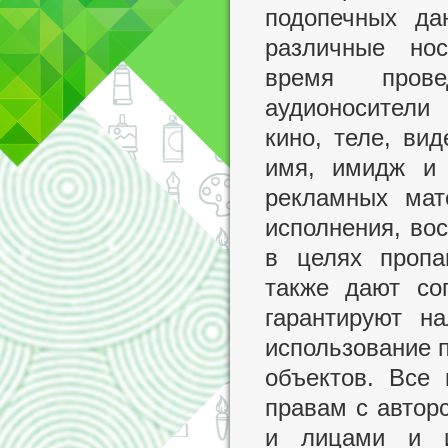
подопечных да
различные но
время прове
аудионосители
кино, теле, ви
имя, имидж и 
рекламных мат
исполнения, во
в целях пропа
также дают со
гарантируют н
использование п
объектов. Все
правам с автор
и лицами и и