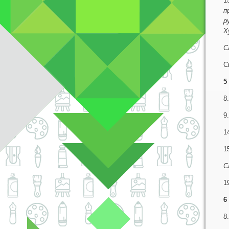
1
п
р
Х
С
С
5
8
9
1
1
С
1
6
8