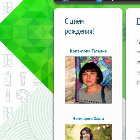
С днём
П
рождения!
П
Коптилова Татьяна
п
и
ч
И
Чигинцева Ольга
П
с