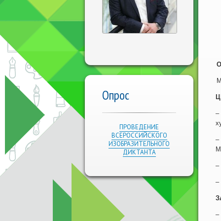
О
М
Опрос
Ц
–
х
ПРОВЕДЕНИЕ
ВСЕРОССИЙСКОГО
–
ИЗОБРАЗИТЕЛЬНОГО
М
ДИКТАНТА
–
–
З
–