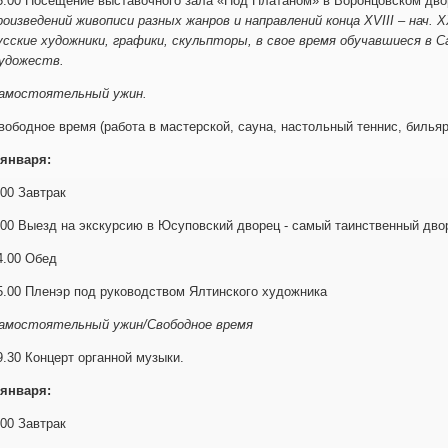
5.00 Посещение выставочного зала «Под Платаном» в Воронцовском дв
роизведений живописи разных жанров и направлений конца XVIII ‒ нач. 
усские художники, графики, скульпторы, в свое время обучавшиеся в 
удожеств.
амостоятельный ужин.
вободное время (работа в мастерской, сауна, настольный теннис, бильяр
 января:
.00 Завтрак
.00 Выезд на экскурсию в Юсуповский дворец - самый таинственный дво
4.00 Обед
5.00 Пленэр под руководством Ялтинского художника
амостоятельный ужин/Свободное время
9.30 Концерт органной музыки.
 января:
.00 Завтрак