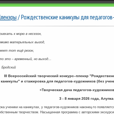
ленэры
/ Рождественские каникулы для педагогов
риехать к морю в несезон,
омимо матерьяльных выгод,
меет тот ещё резон,
то это – временный, но выход…
. Бродский
III Всероссийский творческий конкурс–пленэр "Рождествен
каникулы" и стажировка
для педагогов-художников (без уче
«Творческая дача педагогов-художнико
3 - 8 января 2026 года, Алупка
ока ученики на каникулах, у педагогов-художников наконец-то появляетс
обственным творчеством. Насыщенная программа с авторскими экскурс