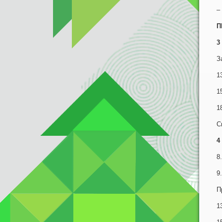
–
П
3
З
1
1
1
С
4
8
9
П
1