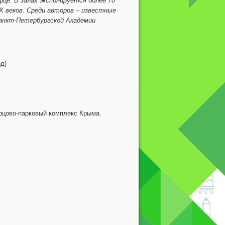
орце.
В залах экспонируется более 70
ХХ веков. Среди авторов ‒ известные
Санкт-Петербургской Академии
д)
рцово-парковый комплекс Крыма.