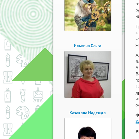
г
р
н
П
к
к
ж
Ивыгина Ольга
А
б
А
В
п
Н
д
и
о
Казакова Надежда
Ф
2
Р