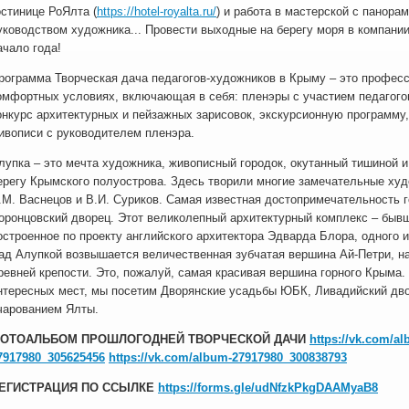
остинице РоЯлта (
https://hotel-royalta.ru/
) и работа в мастерской с панор
уководством художника... Провести выходные на берегу моря в компан
ачало года!
рограмма Творческая дача педагогов-художников в Крыму – это професс
омфортных условиях, включающая в себя: пленэры с участием педагого
онкурс архитектурных и пейзажных зарисовок, экскурсионную программу
ивописи с руководителем пленэра.
лупка – это мечта художника, живописный городок, окутанный тишиной
ерегу Крымского полуострова. Здесь творили многие замечательные худ
.М. Васнецов и В.И. Суриков. Самая известная достопримечательность г
оронцовский дворец. Этот великолепный архитектурный комплекс – быв
остроенное по проекту английского архитектора Эдварда Блора, одного 
ад Алупкой возвышается величественная зубчатая вершина Ай-Петри, 
ревней крепости. Это, пожалуй, самая красивая вершина горного Крыма
нтересных мест, мы посетим Дворянские усадьбы ЮБК, Ливадийский дв
чарованием Ялты.
ОТОАЛЬБОМ ПРОШЛОГОДНЕЙ ТВОРЧЕСКОЙ ДАЧИ
https://vk.com/a
7917980_305625456
https://vk.com/album-27917980_300838793
ЕГИСТРАЦИЯ ПО ССЫЛКЕ
https://forms.gle/udNfzkPkgDAAMyaB8