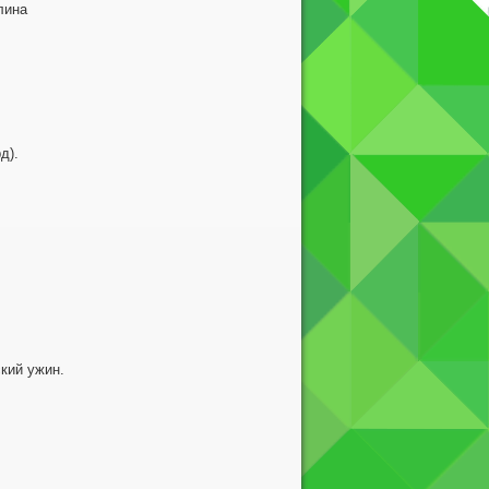
лина
д).
кий ужин.