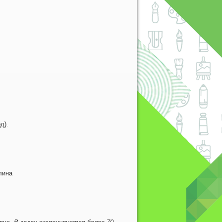
д).
лина