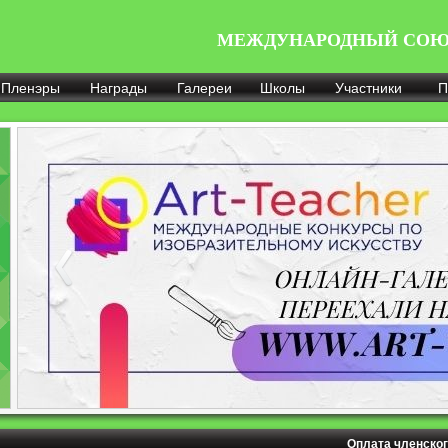
МЕЖДУНАРОДНЫЙ СОЮ
Пленэры
Награды
Галереи
Школы
Участники
П
Оплата членског