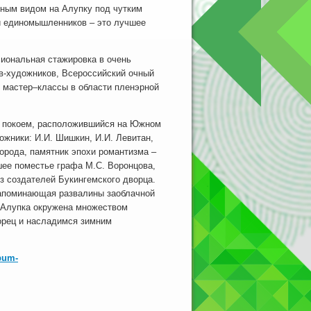
амным видом на Алупку под чутким
ии единомышленников – это лучшее
иональная стажировка в очень
в-художников, Всероссийский очный
, мастер–классы в области пленэрной
 и покоем, расположившийся на Южном
ожники: И.И. Шишкин, И.И. Левитан,
орода, памятник эпохи романтизма –
шее поместье графа М.С. Воронцова,
из создателей Букингемского дворца.
напоминающая развалины заоблачной
. Алупка окружена множеством
орец и насладимся зимним
lbum-