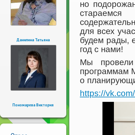
но подорожа
стараемся
содержатель
для всех учас
будем рады, 
Данилина Татьяна
год с нами!
Мы провели
программам М
о планирующи
https://vk.co
Пономарева Виктория