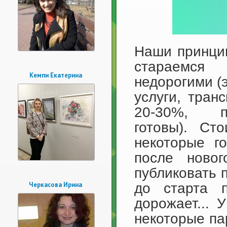
Наши принцип
стараемся
Кемпи Екатерина
недорогими (
услуги, тран
20-30%, 
готовы). Ст
некоторые г
после новог
публиковать 
Черкасова Ирина
до старта 
дорожает... 
некоторые па