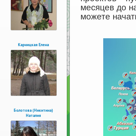
месяцев до н
можете начат
Карницкая Елена
Болотова (Никитина)
Наталия