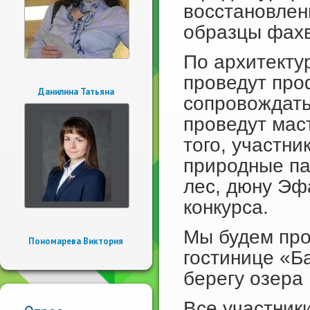
восстановлен
образцы фахв
По архитекту
проведут про
Данилина Татьяна
сопровождать
проведут мас
того, участни
природные па
лес, дюну Эф
конкурса.
Мы будем про
Пономарева Виктория
гостинице «Б
берегу озера
Все участник