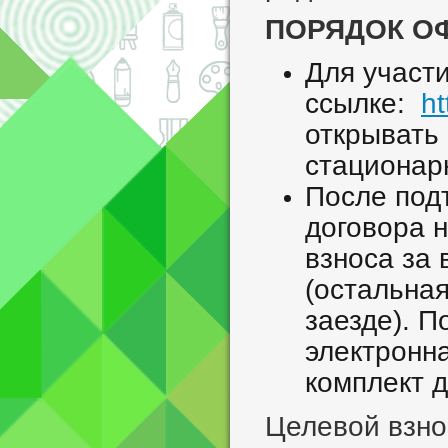
ПОРЯДОК О
Для участ
ссылке:
h
открывать 
стационар
После под
договора 
взноса за 
(остальна
заезде). П
электронн
комплект д
Целевой взнос