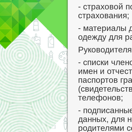
- страховой 
страхования;
- материалы 
одежду для р
Руководителя
- списки чле
имен и отчес
паспортов гр
(свидетельст
телефонов;
- подписанны
данных, для 
родителями с