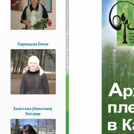
Карницкая Елена
Болотова (Никитина)
Наталия