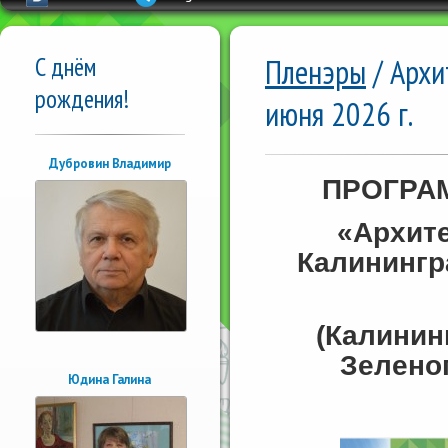
С днём
Пленэры
/ Архи
рождения!
июня 2026 г.
Дубровин Владимир
ПРОГРА
«Архит
Калинингра
(Калинин
Зеленог
Юдина Галина