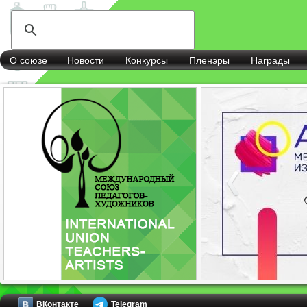
О союзе
Новости
Конкурсы
Пленэры
Награды
ВКонтакте
Telegram