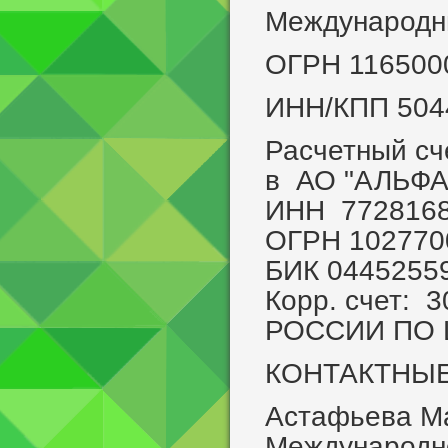
Международны
ОГРН 116500
ИНН/КПП 504
Расчетный с
в АО "АЛЬФ
ИНН 772816
ОГРН 10277
БИК 0445255
Корр. счет:
РОССИИ ПО
КОНТАКТНЫ
Астафьева Ма
Международно