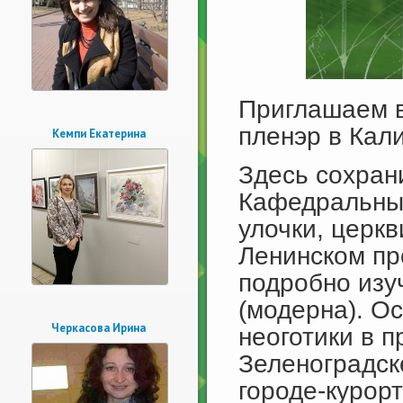
Приглашаем в
пленэр в Кал
Кемпи Екатерина
Здесь сохран
Кафедральный
улочки, церкв
Ленинском пр
подробно изу
(модерна). О
Черкасова Ирина
неоготики в 
Зеленоградск
городе-курор