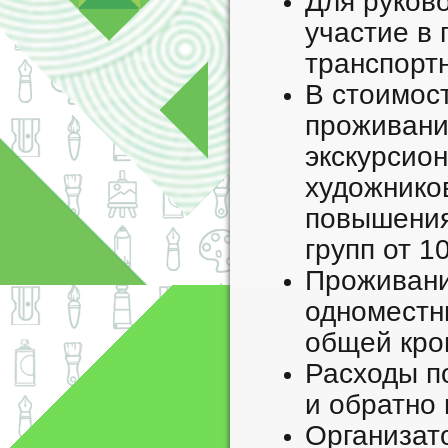
Для руково
участие в
транспорт
В стоимос
проживание
экскурсио
художников
повышения
групп от 1
Проживани
одноместны
общей кро
Расходы п
и обратно
Организат