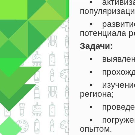
• активизац
популяризаци
• развитие 
потенциала р
Задачи:
• выявление
• прохожден
• изучение 
региона;
• проведени
• погружени
опытом.