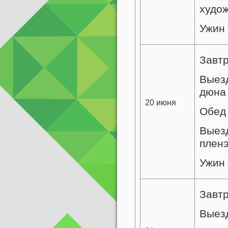
худо
Ужин
Завт
Выезд
дюна
20 июня
Обед 
Выезд
пленэ
Ужин
Завт
Выезд