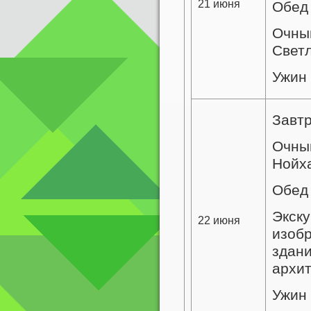
21 июня
Обед 
Очный
Свет
Ужин
Завт
Очный
Нойх
Обед
Экску
22 июня
изобр
здани
архит
Ужин